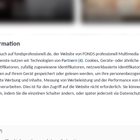
rmation
such auf fondsprofessionell.de, der Website von FONDS professionell Multimedia
ienste nutzen wir Technologien von
Partnern (4)
. Cookies, Geräte- oder ähnliche
entifikatoren, zufällig zugewiesene Identifikatoren, netzwerkbasierte Identifik
en auf Ihrem Gerät gespeichert oder gelesen werden, um Ihre personenbezogen
rte Werbung und Inhalte, Messung von Werbeleistung und der Performance von 
erarbeiten. Dies ist für den Zugriff auf die Website nicht erforderlich. Sie können
, indem Sie die einzelnen Schalter ändern, oder später jederzeit via Datenschu
7)