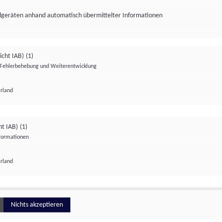
ndgeräten anhand automatisch übermittelter Informationen
icht IAB)
(1)
Fehlerbehebung und Weiterentwicklung
Irland
Impressum
Datenschutzerklärung
Datenschutzeinstellungen
ht IAB)
(1)
nformationen
Irland
ionell
Nichts akzeptieren