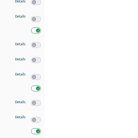
zu Speichern von oder Zugriff auf Informationen auf einem Endgerät
Details
Switch zum Einwilligen bzw. Ablehnen des Dienstes Speichern 
zu Verwendung reduzierter Daten zur Auswahl von Werbeanzeigen
Details
Switch zum Einwilligen bzw. Ablehnen des Dienstes Verwend
Switch zum Einwilligen bzw. Ablehnen des Dienstes Verwendu
zu Erstellung von Profilen für personalisierte Werbung
Details
Switch zum Einwilligen bzw. Ablehnen des Dienstes Erstellung 
zu Verwendung von Profilen zur Auswahl personalisierter Werbung
Details
Switch zum Einwilligen bzw. Ablehnen des Dienstes Verwendun
zu Messung der Werbeleistung
Details
Switch zum Einwilligen bzw. Ablehnen des Dienstes Messung 
Switch zum Einwilligen bzw. Ablehnen des Dienstes Messung d
zu Messung der Performance von Inhalten
Details
Switch zum Einwilligen bzw. Ablehnen des Dienstes Messung 
zu Analyse von Zielgruppen durch Statistiken oder Kombinationen von Dat
Details
Switch zum Einwilligen bzw. Ablehnen des Dienstes Analyse v
Switch zum Einwilligen bzw. Ablehnen des Dienstes Analyse v