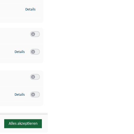
zu Identifikation von Endgeräten anhand automatisch übermittelte
Details
Switch zum Einwilligen bzw. Ablehnen der Kategorie Analyse / 
zu Google Analytics
Details
Switch zum Einwilligen bzw. Ablehnen des Dienstes Google Ana
Switch zum Einwilligen bzw. Ablehnen der Kategorie Sonstige 
zu YouTube
Details
Switch zum Einwilligen bzw. Ablehnen des Dienstes YouTube
Alles akzeptieren