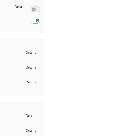
zu Entwicklung und Verbesserung der Angebote
Details
Switch zum Einwilligen bzw. Ablehnen des Dienstes Entwickl
Switch zum Einwilligen bzw. Ablehnen des Dienstes Entwicklu
zu Gewährleistung der Sicherheit, Verhinderung und Aufdeckung v
Details
zu Bereitstellung und Anzeige von Werbung und Inhalten
Details
zu Ihre Entscheidungen zum Datenschutz speichern und übermittel
Details
zu Abgleichung und Kombination von Daten aus unterschiedlichen 
Details
zu Verknüpfung verschiedener Endgeräte
Details