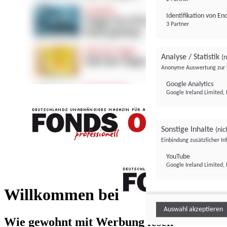
Identifikation von E
3 Partner
Analyse / Statistik
(n
Anonyme Auswertung zur 
Google Analytics
Google Ireland Limited, 
Sonstige Inhalte
(nic
Einbindung zusätzlicher I
FONDS professionell
YouTube
Google Ireland Limited, 
FONDS profess
Willkommen bei
Auswahl akzeptieren
Wie gewohnt mit Werbung lesen