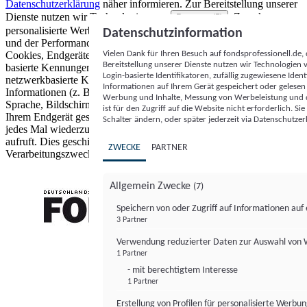
Datenschutzerklärung
näher informieren.
Zur Bereitstellung unserer
Dienste nutzen wir Technologien von
. Zwecke:
Partnern (5)
personalisierte Werbung und Inhalte, Messung von Werbeleistung
Datenschutzinformation
und der Performance von Inhalten sowie Zielgruppenforschung.
Vielen Dank für Ihren Besuch auf fondsprofessionell.de
Cookies, Endgeräte- oder ähnliche Online-Kennungen (z. B. login-
Bereitstellung unserer Dienste nutzen wir Technologien
basierte Kennungen, zufällig generierte Kennungen,
Login-basierte Identifikatoren, zufällig zugewiesene Id
netzwerkbasierte Kennungen) können zusammen mit anderen
Informationen auf Ihrem Gerät gespeichert oder gelese
Informationen (z. B. Browsertyp und Browserinformationen,
Werbung und Inhalte, Messung von Werbeleistung und d
Sprache, Bildschirmgröße, unterstützte Technologien usw.) auf
ist für den Zugriff auf die Website nicht erforderlich. S
Ihrem Endgerät gespeichert oder von dort ausgelesen werden, um es
Schalter ändern, oder später jederzeit via Datenschutzer
jedes Mal wiederzuerkennen, wenn es eine App oder einer Webseite
aufruft. Dies geschieht für einen oder mehrere der hier aufgeführten
ZWECKE
PARTNER
Verarbeitungszwecke.
Allgemein Zwecke
(7)
Speichern von oder Zugriff auf Informationen au
3 Partner
FONDS professionell
Verwendung reduzierter Daten zur Auswahl von
1 Partner
- mit berechtigtem Interesse
1 Partner
Erstellung von Profilen für personalisierte Werbu