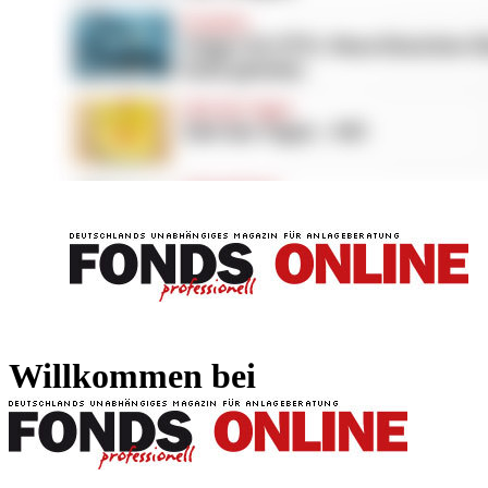
FONDS professionell
FONDS professi
Willkommen bei