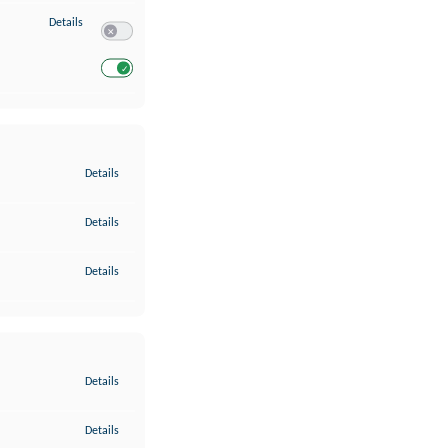
zu Entwicklung und Verbesserung der Angebote
Details
Switch zum Einwilligen bzw. Ablehnen des Dienstes Entwickl
Switch zum Einwilligen bzw. Ablehnen des Dienstes Entwicklu
zu Gewährleistung der Sicherheit, Verhinderung und Aufdeckung v
Details
zu Bereitstellung und Anzeige von Werbung und Inhalten
Details
zu Ihre Entscheidungen zum Datenschutz speichern und übermittel
Details
zu Abgleichung und Kombination von Daten aus unterschiedlichen 
Details
zu Verknüpfung verschiedener Endgeräte
Details