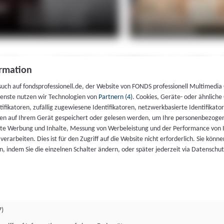
rmation
such auf fondsprofessionell.de, der Website von FONDS professionell Multimedia
ienste nutzen wir Technologien von
Partnern (4)
. Cookies, Geräte- oder ähnliche
entifikatoren, zufällig zugewiesene Identifikatoren, netzwerkbasierte Identifik
en auf Ihrem Gerät gespeichert oder gelesen werden, um Ihre personenbezogen
rte Werbung und Inhalte, Messung von Werbeleistung und der Performance von 
erarbeiten. Dies ist für den Zugriff auf die Website nicht erforderlich. Sie können
, indem Sie die einzelnen Schalter ändern, oder später jederzeit via Datenschu
7)