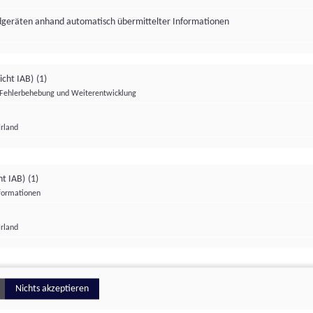
ndgeräten anhand automatisch übermittelter Informationen
icht IAB)
(1)
Fehlerbehebung und Weiterentwicklung
Irland
Impressum
Datenschutzerklärung
Datenschutzeinstellungen
ht IAB)
(1)
nformationen
Irland
ionell
Nichts akzeptieren