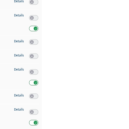
zu Speichern von oder Zugriff auf Informationen auf einem Endgerät
Details
Switch zum Einwilligen bzw. Ablehnen des Dienstes Speichern 
zu Verwendung reduzierter Daten zur Auswahl von Werbeanzeigen
Details
Switch zum Einwilligen bzw. Ablehnen des Dienstes Verwend
Switch zum Einwilligen bzw. Ablehnen des Dienstes Verwendu
zu Erstellung von Profilen für personalisierte Werbung
Details
Switch zum Einwilligen bzw. Ablehnen des Dienstes Erstellung 
zu Verwendung von Profilen zur Auswahl personalisierter Werbung
Details
Switch zum Einwilligen bzw. Ablehnen des Dienstes Verwendun
zu Messung der Werbeleistung
Details
Switch zum Einwilligen bzw. Ablehnen des Dienstes Messung 
Switch zum Einwilligen bzw. Ablehnen des Dienstes Messung d
zu Messung der Performance von Inhalten
Details
Switch zum Einwilligen bzw. Ablehnen des Dienstes Messung 
zu Analyse von Zielgruppen durch Statistiken oder Kombinationen von Dat
Details
Switch zum Einwilligen bzw. Ablehnen des Dienstes Analyse v
Switch zum Einwilligen bzw. Ablehnen des Dienstes Analyse v