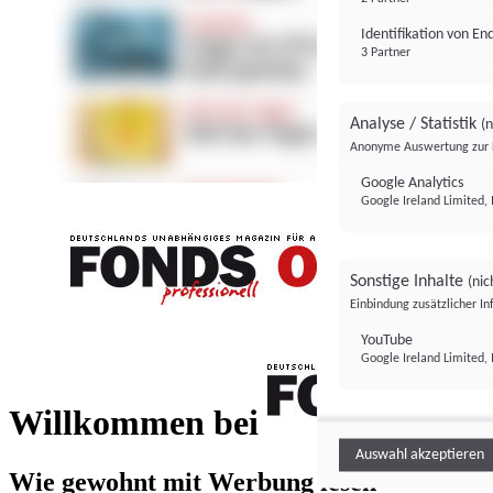
Identifikation von E
3 Partner
Analyse / Statistik
(n
Anonyme Auswertung zur 
Google Analytics
Google Ireland Limited, 
Sonstige Inhalte
(nic
Einbindung zusätzlicher I
FONDS professionell
YouTube
Google Ireland Limited, 
FONDS profess
Willkommen bei
Auswahl akzeptieren
Wie gewohnt mit Werbung lesen