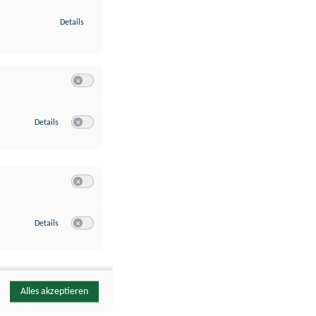
zu Identifikation von Endgeräten anhand automatisch übermittelte
Details
Switch zum Einwilligen bzw. Ablehnen der Kategorie Analyse / 
zu Google Analytics
Details
Switch zum Einwilligen bzw. Ablehnen des Dienstes Google Ana
Switch zum Einwilligen bzw. Ablehnen der Kategorie Sonstige 
zu YouTube
Details
Switch zum Einwilligen bzw. Ablehnen des Dienstes YouTube
Alles akzeptieren