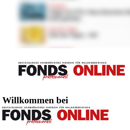
FONDS professionell
FONDS professi
Willkommen bei