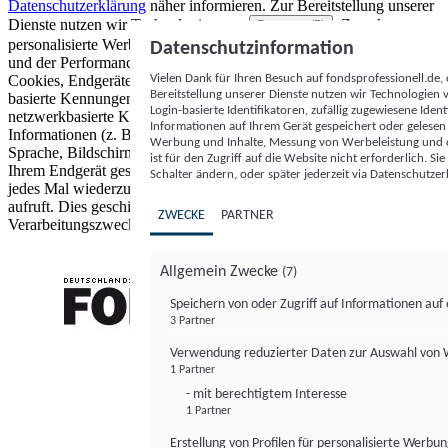
Datenschutzerklärung
näher informieren.
Zur Bereitstellung unserer
Dienste nutzen wir Technologien von
. Zwecke:
Partnern (5)
personalisierte Werbung und Inhalte, Messung von Werbeleistung
Datenschutzinformation
und der Performance von Inhalten sowie Zielgruppenforschung.
Vielen Dank für Ihren Besuch auf fondsprofessionell.de
Cookies, Endgeräte- oder ähnliche Online-Kennungen (z. B. login-
Bereitstellung unserer Dienste nutzen wir Technologien
basierte Kennungen, zufällig generierte Kennungen,
Login-basierte Identifikatoren, zufällig zugewiesene Id
netzwerkbasierte Kennungen) können zusammen mit anderen
Informationen auf Ihrem Gerät gespeichert oder gelese
Informationen (z. B. Browsertyp und Browserinformationen,
Werbung und Inhalte, Messung von Werbeleistung und d
Sprache, Bildschirmgröße, unterstützte Technologien usw.) auf
ist für den Zugriff auf die Website nicht erforderlich. S
Ihrem Endgerät gespeichert oder von dort ausgelesen werden, um es
Schalter ändern, oder später jederzeit via Datenschutzer
jedes Mal wiederzuerkennen, wenn es eine App oder einer Webseite
aufruft. Dies geschieht für einen oder mehrere der hier aufgeführten
ZWECKE
PARTNER
Verarbeitungszwecke.
Allgemein Zwecke
(7)
Speichern von oder Zugriff auf Informationen au
3 Partner
FONDS professionell
Verwendung reduzierter Daten zur Auswahl von
1 Partner
- mit berechtigtem Interesse
1 Partner
Erstellung von Profilen für personalisierte Werbu