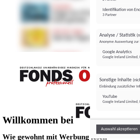
Identifikation von E
3 Partner
Analyse / Statistik
(n
Anonyme Auswertung zur 
Google Analytics
Google Ireland Limited, 
Sonstige Inhalte
(nic
Einbindung zusätzlicher I
FONDS professionell
YouTube
Google Ireland Limited, 
FONDS profess
Willkommen bei
Auswahl akzeptieren
Wie gewohnt mit Werbung lesen