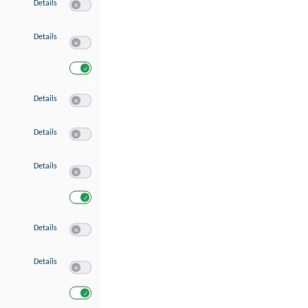
zu Speichern von oder Zugriff auf Informationen auf einem Endgerät
Details
Switch zum Einwilligen bzw. Ablehnen des Dienstes Speichern 
zu Verwendung reduzierter Daten zur Auswahl von Werbeanzeigen
Details
Switch zum Einwilligen bzw. Ablehnen des Dienstes Verwend
Switch zum Einwilligen bzw. Ablehnen des Dienstes Verwendu
zu Erstellung von Profilen für personalisierte Werbung
Details
Switch zum Einwilligen bzw. Ablehnen des Dienstes Erstellung 
zu Verwendung von Profilen zur Auswahl personalisierter Werbung
Details
Switch zum Einwilligen bzw. Ablehnen des Dienstes Verwendun
zu Messung der Werbeleistung
Details
Switch zum Einwilligen bzw. Ablehnen des Dienstes Messung 
Switch zum Einwilligen bzw. Ablehnen des Dienstes Messung d
zu Messung der Performance von Inhalten
Details
Switch zum Einwilligen bzw. Ablehnen des Dienstes Messung 
zu Analyse von Zielgruppen durch Statistiken oder Kombinationen von Dat
Details
Switch zum Einwilligen bzw. Ablehnen des Dienstes Analyse v
Switch zum Einwilligen bzw. Ablehnen des Dienstes Analyse v