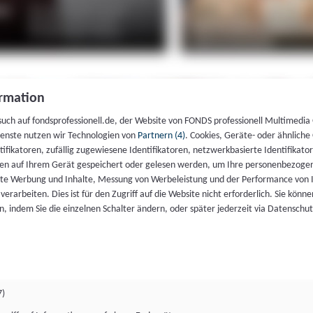
rmation
such auf fondsprofessionell.de, der Website von FONDS professionell Multimedia
ienste nutzen wir Technologien von
Partnern (4)
. Cookies, Geräte- oder ähnliche
entifikatoren, zufällig zugewiesene Identifikatoren, netzwerkbasierte Identifik
en auf Ihrem Gerät gespeichert oder gelesen werden, um Ihre personenbezogen
rte Werbung und Inhalte, Messung von Werbeleistung und der Performance von 
erarbeiten. Dies ist für den Zugriff auf die Website nicht erforderlich. Sie können
, indem Sie die einzelnen Schalter ändern, oder später jederzeit via Datenschu
7)