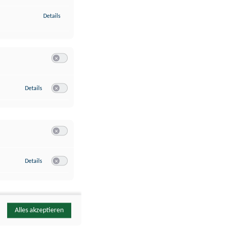
zu Identifikation von Endgeräten anhand automatisch übermittelte
Details
Switch zum Einwilligen bzw. Ablehnen der Kategorie Analyse / 
zu Google Analytics
Details
Switch zum Einwilligen bzw. Ablehnen des Dienstes Google Ana
Switch zum Einwilligen bzw. Ablehnen der Kategorie Sonstige 
zu YouTube
Details
Switch zum Einwilligen bzw. Ablehnen des Dienstes YouTube
Alles akzeptieren