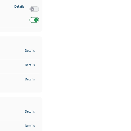
zu Entwicklung und Verbesserung der Angebote
Details
Switch zum Einwilligen bzw. Ablehnen des Dienstes Entwickl
Switch zum Einwilligen bzw. Ablehnen des Dienstes Entwicklu
zu Gewährleistung der Sicherheit, Verhinderung und Aufdeckung v
Details
zu Bereitstellung und Anzeige von Werbung und Inhalten
Details
zu Ihre Entscheidungen zum Datenschutz speichern und übermittel
Details
zu Abgleichung und Kombination von Daten aus unterschiedlichen 
Details
zu Verknüpfung verschiedener Endgeräte
Details