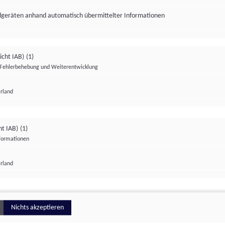
ndgeräten anhand automatisch übermittelter Informationen
icht IAB)
(1)
Fehlerbehebung und Weiterentwicklung
Irland
Impressum
Datenschutzerklärung
Datenschutzeinstellungen
ht IAB)
(1)
nformationen
Irland
ionell
Nichts akzeptieren