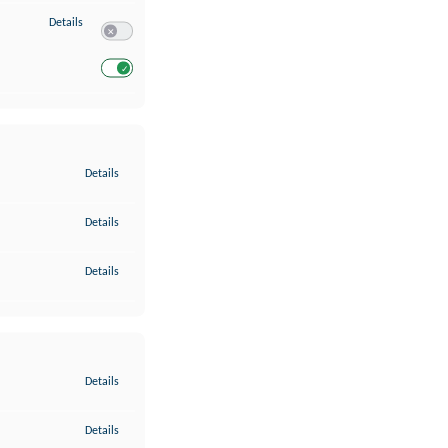
zu Entwicklung und Verbesserung der Angebote
Details
Switch zum Einwilligen bzw. Ablehnen des Dienstes Entwickl
Switch zum Einwilligen bzw. Ablehnen des Dienstes Entwicklu
zu Gewährleistung der Sicherheit, Verhinderung und Aufdeckung v
Details
zu Bereitstellung und Anzeige von Werbung und Inhalten
Details
zu Ihre Entscheidungen zum Datenschutz speichern und übermittel
Details
zu Abgleichung und Kombination von Daten aus unterschiedlichen 
Details
zu Verknüpfung verschiedener Endgeräte
Details