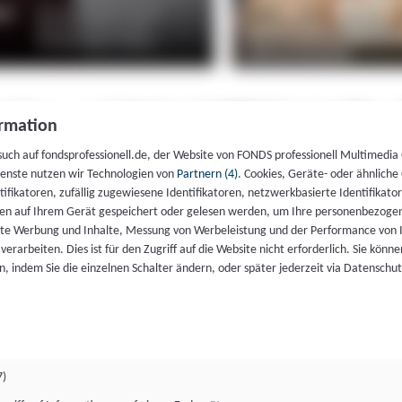
rmation
such auf fondsprofessionell.de, der Website von FONDS professionell Multimedia
ienste nutzen wir Technologien von
Partnern (4)
. Cookies, Geräte- oder ähnliche
entifikatoren, zufällig zugewiesene Identifikatoren, netzwerkbasierte Identifik
en auf Ihrem Gerät gespeichert oder gelesen werden, um Ihre personenbezogen
rte Werbung und Inhalte, Messung von Werbeleistung und der Performance von 
erarbeiten. Dies ist für den Zugriff auf die Website nicht erforderlich. Sie können
, indem Sie die einzelnen Schalter ändern, oder später jederzeit via Datenschu
7)