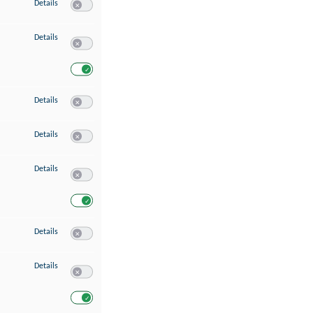
zu Speichern von oder Zugriff auf Informationen auf einem Endgerät
Details
Switch zum Einwilligen bzw. Ablehnen des Dienstes Speichern 
zu Verwendung reduzierter Daten zur Auswahl von Werbeanzeigen
Details
Switch zum Einwilligen bzw. Ablehnen des Dienstes Verwend
Switch zum Einwilligen bzw. Ablehnen des Dienstes Verwendu
zu Erstellung von Profilen für personalisierte Werbung
Details
Switch zum Einwilligen bzw. Ablehnen des Dienstes Erstellung 
zu Verwendung von Profilen zur Auswahl personalisierter Werbung
Details
Switch zum Einwilligen bzw. Ablehnen des Dienstes Verwendun
zu Messung der Werbeleistung
Details
Switch zum Einwilligen bzw. Ablehnen des Dienstes Messung 
Switch zum Einwilligen bzw. Ablehnen des Dienstes Messung d
zu Messung der Performance von Inhalten
Details
Switch zum Einwilligen bzw. Ablehnen des Dienstes Messung 
zu Analyse von Zielgruppen durch Statistiken oder Kombinationen von Dat
Details
Switch zum Einwilligen bzw. Ablehnen des Dienstes Analyse v
Switch zum Einwilligen bzw. Ablehnen des Dienstes Analyse v