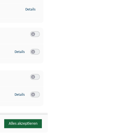
zu Identifikation von Endgeräten anhand automatisch übermittelte
Details
Switch zum Einwilligen bzw. Ablehnen der Kategorie Analyse / 
zu Google Analytics
Details
Switch zum Einwilligen bzw. Ablehnen des Dienstes Google Ana
Switch zum Einwilligen bzw. Ablehnen der Kategorie Sonstige 
zu YouTube
Details
Switch zum Einwilligen bzw. Ablehnen des Dienstes YouTube
Alles akzeptieren