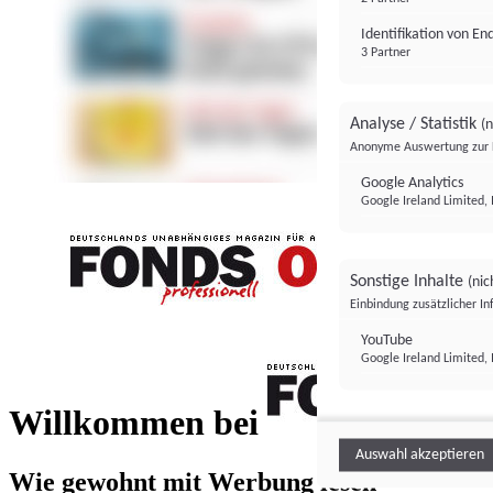
Identifikation von E
3 Partner
Analyse / Statistik
(n
Anonyme Auswertung zur 
Google Analytics
Google Ireland Limited, 
Sonstige Inhalte
(nic
Einbindung zusätzlicher I
FONDS professionell
YouTube
Google Ireland Limited, 
FONDS profess
Willkommen bei
Auswahl akzeptieren
Wie gewohnt mit Werbung lesen