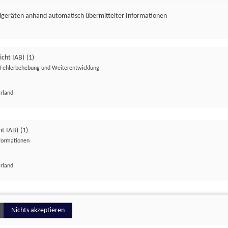
ndgeräten anhand automatisch übermittelter Informationen
icht IAB)
(1)
Fehlerbehebung und Weiterentwicklung
Irland
Impressum
Datenschutzerklärung
Datenschutzeinstellungen
ht IAB)
(1)
nformationen
Irland
ionell
Nichts akzeptieren