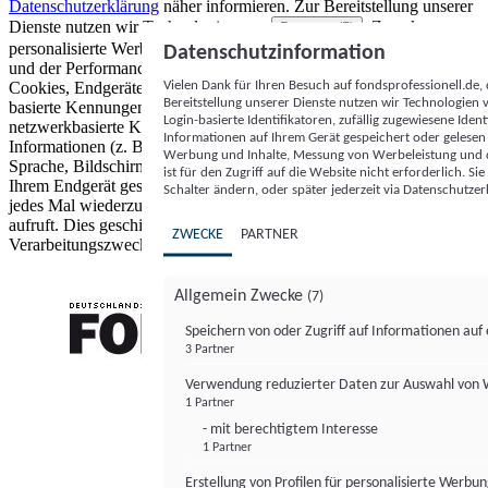
Datenschutzerklärung
näher informieren.
Zur Bereitstellung unserer
Dienste nutzen wir Technologien von
. Zwecke:
Partnern (5)
personalisierte Werbung und Inhalte, Messung von Werbeleistung
Datenschutzinformation
und der Performance von Inhalten sowie Zielgruppenforschung.
Vielen Dank für Ihren Besuch auf fondsprofessionell.de
Cookies, Endgeräte- oder ähnliche Online-Kennungen (z. B. login-
Bereitstellung unserer Dienste nutzen wir Technologien
basierte Kennungen, zufällig generierte Kennungen,
Login-basierte Identifikatoren, zufällig zugewiesene Id
netzwerkbasierte Kennungen) können zusammen mit anderen
Informationen auf Ihrem Gerät gespeichert oder gelese
Informationen (z. B. Browsertyp und Browserinformationen,
Werbung und Inhalte, Messung von Werbeleistung und d
Sprache, Bildschirmgröße, unterstützte Technologien usw.) auf
ist für den Zugriff auf die Website nicht erforderlich. S
Ihrem Endgerät gespeichert oder von dort ausgelesen werden, um es
Schalter ändern, oder später jederzeit via Datenschutzer
jedes Mal wiederzuerkennen, wenn es eine App oder einer Webseite
aufruft. Dies geschieht für einen oder mehrere der hier aufgeführten
ZWECKE
PARTNER
Verarbeitungszwecke.
Allgemein Zwecke
(7)
Speichern von oder Zugriff auf Informationen au
3 Partner
FONDS professionell
Verwendung reduzierter Daten zur Auswahl von
1 Partner
- mit berechtigtem Interesse
1 Partner
Erstellung von Profilen für personalisierte Werbu