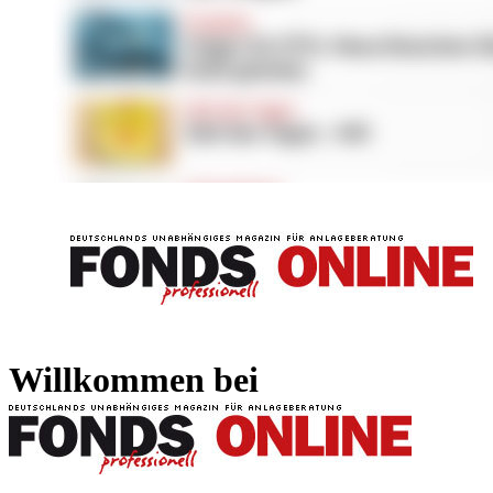
FONDS professionell
FONDS professi
Willkommen bei