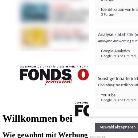
Identifikation von E
3 Partner
Analyse / Statistik
(n
Anonyme Auswertung zur 
Google Analytics
Google Ireland Limited, 
Sonstige Inhalte
(nic
Einbindung zusätzlicher I
FONDS professionell
YouTube
Google Ireland Limited, 
FONDS profess
Willkommen bei
Auswahl akzeptieren
Wie gewohnt mit Werbung lesen