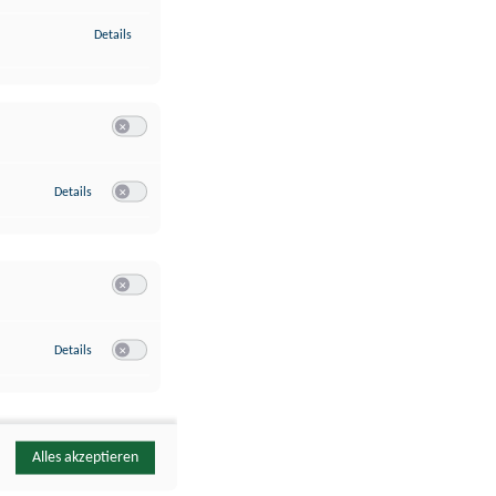
zu Identifikation von Endgeräten anhand automatisch übermittelte
Details
Switch zum Einwilligen bzw. Ablehnen der Kategorie Analyse / 
zu Google Analytics
Details
Switch zum Einwilligen bzw. Ablehnen des Dienstes Google Ana
Switch zum Einwilligen bzw. Ablehnen der Kategorie Sonstige 
zu YouTube
Details
Switch zum Einwilligen bzw. Ablehnen des Dienstes YouTube
Alles akzeptieren