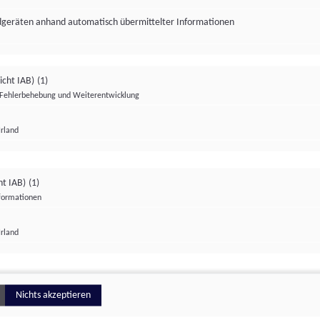
ndgeräten anhand automatisch übermittelter Informationen
icht IAB)
(1)
Fehlerbehebung und Weiterentwicklung
Irland
Impressum
Datenschutzerklärung
Datenschutzeinstellungen
ht IAB)
(1)
nformationen
Irland
ionell
Nichts akzeptieren