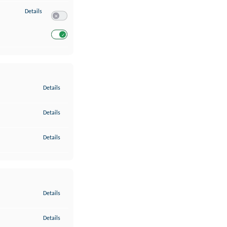
zu Entwicklung und Verbesserung der Angebote
Details
Switch zum Einwilligen bzw. Ablehnen des Dienstes Entwickl
Switch zum Einwilligen bzw. Ablehnen des Dienstes Entwicklu
zu Gewährleistung der Sicherheit, Verhinderung und Aufdeckung v
Details
zu Bereitstellung und Anzeige von Werbung und Inhalten
Details
zu Ihre Entscheidungen zum Datenschutz speichern und übermittel
Details
zu Abgleichung und Kombination von Daten aus unterschiedlichen 
Details
zu Verknüpfung verschiedener Endgeräte
Details