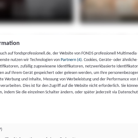
rmation
such auf fondsprofessionell.de, der Website von FONDS professionell Multimedia
ienste nutzen wir Technologien von
Partnern (4)
. Cookies, Geräte- oder ähnliche
entifikatoren, zufällig zugewiesene Identifikatoren, netzwerkbasierte Identifik
en auf Ihrem Gerät gespeichert oder gelesen werden, um Ihre personenbezogen
rte Werbung und Inhalte, Messung von Werbeleistung und der Performance von 
erarbeiten. Dies ist für den Zugriff auf die Website nicht erforderlich. Sie können
, indem Sie die einzelnen Schalter ändern, oder später jederzeit via Datenschu
7)