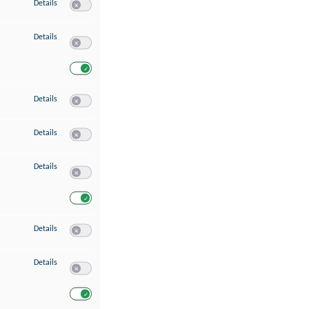
zu Speichern von oder Zugriff auf Informationen auf einem Endgerät
Details
Switch zum Einwilligen bzw. Ablehnen des Dienstes Speichern 
zu Verwendung reduzierter Daten zur Auswahl von Werbeanzeigen
Details
Switch zum Einwilligen bzw. Ablehnen des Dienstes Verwend
Switch zum Einwilligen bzw. Ablehnen des Dienstes Verwendu
zu Erstellung von Profilen für personalisierte Werbung
Details
Switch zum Einwilligen bzw. Ablehnen des Dienstes Erstellung 
zu Verwendung von Profilen zur Auswahl personalisierter Werbung
Details
Switch zum Einwilligen bzw. Ablehnen des Dienstes Verwendun
zu Messung der Werbeleistung
Details
Switch zum Einwilligen bzw. Ablehnen des Dienstes Messung 
Switch zum Einwilligen bzw. Ablehnen des Dienstes Messung d
zu Messung der Performance von Inhalten
Details
Switch zum Einwilligen bzw. Ablehnen des Dienstes Messung 
zu Analyse von Zielgruppen durch Statistiken oder Kombinationen von Dat
Details
Switch zum Einwilligen bzw. Ablehnen des Dienstes Analyse v
Switch zum Einwilligen bzw. Ablehnen des Dienstes Analyse v