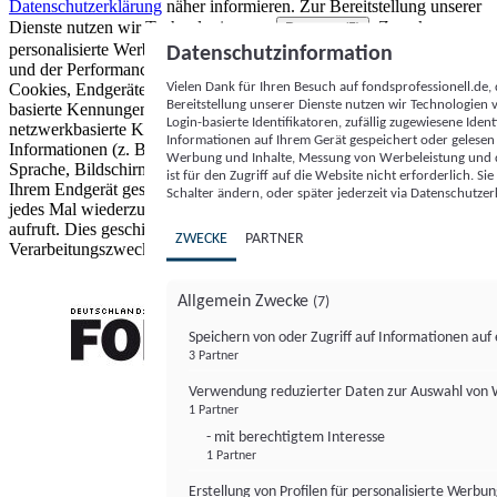
Datenschutzerklärung
näher informieren.
Zur Bereitstellung unserer
Dienste nutzen wir Technologien von
. Zwecke:
Partnern (5)
personalisierte Werbung und Inhalte, Messung von Werbeleistung
Datenschutzinformation
und der Performance von Inhalten sowie Zielgruppenforschung.
Vielen Dank für Ihren Besuch auf fondsprofessionell.de
Cookies, Endgeräte- oder ähnliche Online-Kennungen (z. B. login-
Bereitstellung unserer Dienste nutzen wir Technologien
basierte Kennungen, zufällig generierte Kennungen,
Login-basierte Identifikatoren, zufällig zugewiesene Id
netzwerkbasierte Kennungen) können zusammen mit anderen
Informationen auf Ihrem Gerät gespeichert oder gelese
Informationen (z. B. Browsertyp und Browserinformationen,
Werbung und Inhalte, Messung von Werbeleistung und d
Sprache, Bildschirmgröße, unterstützte Technologien usw.) auf
ist für den Zugriff auf die Website nicht erforderlich. S
Ihrem Endgerät gespeichert oder von dort ausgelesen werden, um es
Schalter ändern, oder später jederzeit via Datenschutzer
jedes Mal wiederzuerkennen, wenn es eine App oder einer Webseite
aufruft. Dies geschieht für einen oder mehrere der hier aufgeführten
ZWECKE
PARTNER
Verarbeitungszwecke.
Allgemein Zwecke
(7)
Speichern von oder Zugriff auf Informationen au
3 Partner
FONDS professionell
Verwendung reduzierter Daten zur Auswahl von
1 Partner
- mit berechtigtem Interesse
1 Partner
Erstellung von Profilen für personalisierte Werbu