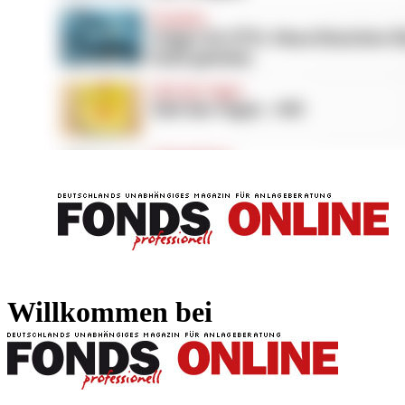
FONDS professionell
FONDS professi
Willkommen bei