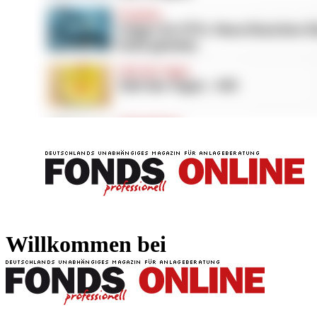
FONDS professionell
FONDS professi
Willkommen bei