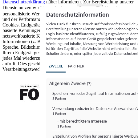
Datenschutzerklärung
näher informieren.
Zur Bereitstellung unserer
Dienste nutzen wir Technologien von
. Zwecke:
Partnern (5)
personalisierte Werbung und Inhalte, Messung von Werbeleistung
Datenschutzinformation
und der Performance von Inhalten sowie Zielgruppenforschung.
Vielen Dank für Ihren Besuch auf fondsprofessionell.de
Cookies, Endgeräte- oder ähnliche Online-Kennungen (z. B. login-
Bereitstellung unserer Dienste nutzen wir Technologien
basierte Kennungen, zufällig generierte Kennungen,
Login-basierte Identifikatoren, zufällig zugewiesene Id
netzwerkbasierte Kennungen) können zusammen mit anderen
Informationen auf Ihrem Gerät gespeichert oder gelese
Informationen (z. B. Browsertyp und Browserinformationen,
Werbung und Inhalte, Messung von Werbeleistung und d
Sprache, Bildschirmgröße, unterstützte Technologien usw.) auf
ist für den Zugriff auf die Website nicht erforderlich. S
Ihrem Endgerät gespeichert oder von dort ausgelesen werden, um es
Schalter ändern, oder später jederzeit via Datenschutzer
jedes Mal wiederzuerkennen, wenn es eine App oder einer Webseite
aufruft. Dies geschieht für einen oder mehrere der hier aufgeführten
ZWECKE
PARTNER
Verarbeitungszwecke.
Allgemein Zwecke
(7)
Speichern von oder Zugriff auf Informationen au
3 Partner
FONDS professionell
Verwendung reduzierter Daten zur Auswahl von
1 Partner
- mit berechtigtem Interesse
1 Partner
Erstellung von Profilen für personalisierte Werbu