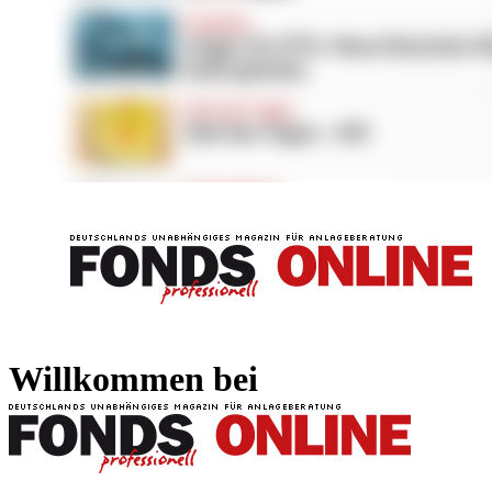
FONDS professionell
FONDS professi
Willkommen bei