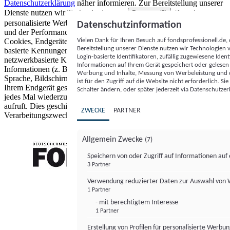
Datenschutzerklärung
näher informieren.
Zur Bereitstellung unserer
Dienste nutzen wir Technologien von
. Zwecke:
Partnern (5)
personalisierte Werbung und Inhalte, Messung von Werbeleistung
Datenschutzinformation
und der Performance von Inhalten sowie Zielgruppenforschung.
Vielen Dank für Ihren Besuch auf fondsprofessionell.de
Cookies, Endgeräte- oder ähnliche Online-Kennungen (z. B. login-
Bereitstellung unserer Dienste nutzen wir Technologien
basierte Kennungen, zufällig generierte Kennungen,
Login-basierte Identifikatoren, zufällig zugewiesene Id
netzwerkbasierte Kennungen) können zusammen mit anderen
Informationen auf Ihrem Gerät gespeichert oder gelese
Informationen (z. B. Browsertyp und Browserinformationen,
Werbung und Inhalte, Messung von Werbeleistung und d
Sprache, Bildschirmgröße, unterstützte Technologien usw.) auf
ist für den Zugriff auf die Website nicht erforderlich. S
Ihrem Endgerät gespeichert oder von dort ausgelesen werden, um es
Schalter ändern, oder später jederzeit via Datenschutzer
jedes Mal wiederzuerkennen, wenn es eine App oder einer Webseite
aufruft. Dies geschieht für einen oder mehrere der hier aufgeführten
ZWECKE
PARTNER
Verarbeitungszwecke.
Allgemein Zwecke
(7)
Speichern von oder Zugriff auf Informationen au
3 Partner
FONDS professionell
Verwendung reduzierter Daten zur Auswahl von
1 Partner
- mit berechtigtem Interesse
1 Partner
Erstellung von Profilen für personalisierte Werbu