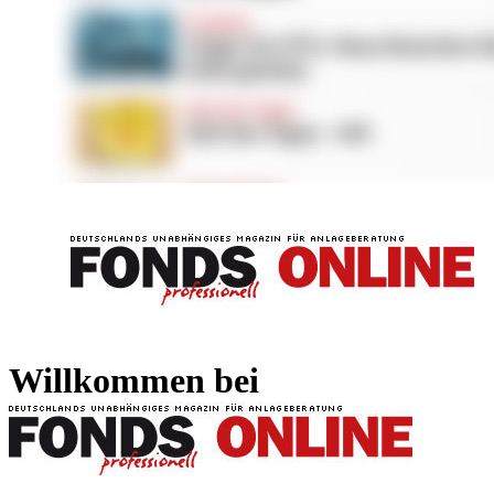
FONDS professionell
FONDS professi
Willkommen bei