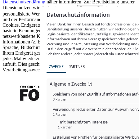
Datenschutzerklärung
näher informieren.
Zur Bereitstellung unserer
Dienste nutzen wir Technologien von
. Zwecke:
Partnern (5)
personalisierte Werbung und Inhalte, Messung von Werbeleistung
Datenschutzinformation
und der Performance von Inhalten sowie Zielgruppenforschung.
Vielen Dank für Ihren Besuch auf fondsprofessionell.de
Cookies, Endgeräte- oder ähnliche Online-Kennungen (z. B. login-
Bereitstellung unserer Dienste nutzen wir Technologien
basierte Kennungen, zufällig generierte Kennungen,
Login-basierte Identifikatoren, zufällig zugewiesene Id
netzwerkbasierte Kennungen) können zusammen mit anderen
Informationen auf Ihrem Gerät gespeichert oder gelese
Informationen (z. B. Browsertyp und Browserinformationen,
Werbung und Inhalte, Messung von Werbeleistung und d
Sprache, Bildschirmgröße, unterstützte Technologien usw.) auf
ist für den Zugriff auf die Website nicht erforderlich. S
Ihrem Endgerät gespeichert oder von dort ausgelesen werden, um es
Schalter ändern, oder später jederzeit via Datenschutzer
jedes Mal wiederzuerkennen, wenn es eine App oder einer Webseite
aufruft. Dies geschieht für einen oder mehrere der hier aufgeführten
ZWECKE
PARTNER
Verarbeitungszwecke.
Allgemein Zwecke
(7)
Speichern von oder Zugriff auf Informationen au
3 Partner
FONDS professionell
Verwendung reduzierter Daten zur Auswahl von
1 Partner
- mit berechtigtem Interesse
1 Partner
Erstellung von Profilen für personalisierte Werbu