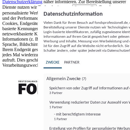
Datenschutzerklärung
näher informieren.
Zur Bereitstellung unserer
Dienste nutzen wir Technologien von
. Zwecke:
Partnern (5)
personalisierte Werbung und Inhalte, Messung von Werbeleistung
Datenschutzinformation
und der Performance von Inhalten sowie Zielgruppenforschung.
Vielen Dank für Ihren Besuch auf fondsprofessionell.de
Cookies, Endgeräte- oder ähnliche Online-Kennungen (z. B. login-
Bereitstellung unserer Dienste nutzen wir Technologien
basierte Kennungen, zufällig generierte Kennungen,
Login-basierte Identifikatoren, zufällig zugewiesene Id
netzwerkbasierte Kennungen) können zusammen mit anderen
Informationen auf Ihrem Gerät gespeichert oder gelese
Informationen (z. B. Browsertyp und Browserinformationen,
Werbung und Inhalte, Messung von Werbeleistung und d
Sprache, Bildschirmgröße, unterstützte Technologien usw.) auf
ist für den Zugriff auf die Website nicht erforderlich. S
Ihrem Endgerät gespeichert oder von dort ausgelesen werden, um es
Schalter ändern, oder später jederzeit via Datenschutzer
jedes Mal wiederzuerkennen, wenn es eine App oder einer Webseite
aufruft. Dies geschieht für einen oder mehrere der hier aufgeführten
ZWECKE
PARTNER
Verarbeitungszwecke.
Allgemein Zwecke
(7)
Speichern von oder Zugriff auf Informationen au
3 Partner
FONDS professionell
Verwendung reduzierter Daten zur Auswahl von
1 Partner
- mit berechtigtem Interesse
1 Partner
Erstellung von Profilen für personalisierte Werbu