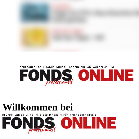
FONDS professionell
FONDS professi
Willkommen bei