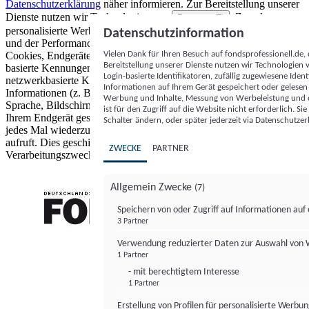
Datenschutzerklärung
näher informieren.
Zur Bereitstellung unserer
Dienste nutzen wir Technologien von
. Zwecke:
Partnern (5)
personalisierte Werbung und Inhalte, Messung von Werbeleistung
Datenschutzinformation
und der Performance von Inhalten sowie Zielgruppenforschung.
Vielen Dank für Ihren Besuch auf fondsprofessionell.de
Cookies, Endgeräte- oder ähnliche Online-Kennungen (z. B. login-
Bereitstellung unserer Dienste nutzen wir Technologien
basierte Kennungen, zufällig generierte Kennungen,
Login-basierte Identifikatoren, zufällig zugewiesene Id
netzwerkbasierte Kennungen) können zusammen mit anderen
Informationen auf Ihrem Gerät gespeichert oder gelese
Informationen (z. B. Browsertyp und Browserinformationen,
Werbung und Inhalte, Messung von Werbeleistung und d
Sprache, Bildschirmgröße, unterstützte Technologien usw.) auf
ist für den Zugriff auf die Website nicht erforderlich. S
Ihrem Endgerät gespeichert oder von dort ausgelesen werden, um es
Schalter ändern, oder später jederzeit via Datenschutzer
jedes Mal wiederzuerkennen, wenn es eine App oder einer Webseite
aufruft. Dies geschieht für einen oder mehrere der hier aufgeführten
ZWECKE
PARTNER
Verarbeitungszwecke.
Allgemein Zwecke
(7)
Speichern von oder Zugriff auf Informationen au
3 Partner
FONDS professionell
Verwendung reduzierter Daten zur Auswahl von
1 Partner
- mit berechtigtem Interesse
1 Partner
Erstellung von Profilen für personalisierte Werbu