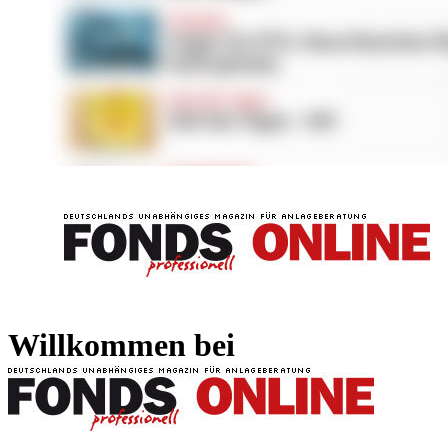
FONDS professionell
FONDS professi
Willkommen bei