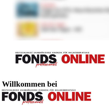
FONDS professionell
FONDS professi
Willkommen bei