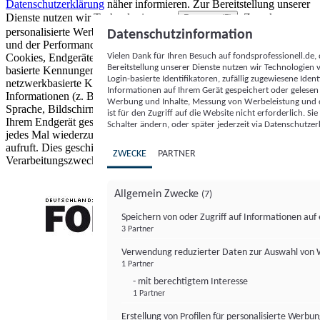
Datenschutzerklärung
näher informieren.
Zur Bereitstellung unserer
Dienste nutzen wir Technologien von
. Zwecke:
Partnern (5)
personalisierte Werbung und Inhalte, Messung von Werbeleistung
Datenschutzinformation
und der Performance von Inhalten sowie Zielgruppenforschung.
Vielen Dank für Ihren Besuch auf fondsprofessionell.de
Cookies, Endgeräte- oder ähnliche Online-Kennungen (z. B. login-
Bereitstellung unserer Dienste nutzen wir Technologien
basierte Kennungen, zufällig generierte Kennungen,
Login-basierte Identifikatoren, zufällig zugewiesene Id
netzwerkbasierte Kennungen) können zusammen mit anderen
Informationen auf Ihrem Gerät gespeichert oder gelese
Informationen (z. B. Browsertyp und Browserinformationen,
Werbung und Inhalte, Messung von Werbeleistung und d
Sprache, Bildschirmgröße, unterstützte Technologien usw.) auf
ist für den Zugriff auf die Website nicht erforderlich. S
Ihrem Endgerät gespeichert oder von dort ausgelesen werden, um es
Schalter ändern, oder später jederzeit via Datenschutzer
jedes Mal wiederzuerkennen, wenn es eine App oder einer Webseite
aufruft. Dies geschieht für einen oder mehrere der hier aufgeführten
ZWECKE
PARTNER
Verarbeitungszwecke.
Allgemein Zwecke
(7)
Speichern von oder Zugriff auf Informationen au
3 Partner
FONDS professionell
Verwendung reduzierter Daten zur Auswahl von
1 Partner
- mit berechtigtem Interesse
1 Partner
Erstellung von Profilen für personalisierte Werbu