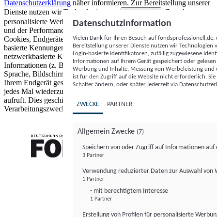
Datenschutzerklärung
näher informieren.
Zur Bereitstellung unserer
Dienste nutzen wir Technologien von
. Zwecke:
Partnern (5)
personalisierte Werbung und Inhalte, Messung von Werbeleistung
Datenschutzinformation
und der Performance von Inhalten sowie Zielgruppenforschung.
Vielen Dank für Ihren Besuch auf fondsprofessionell.de
Cookies, Endgeräte- oder ähnliche Online-Kennungen (z. B. login-
Bereitstellung unserer Dienste nutzen wir Technologien
basierte Kennungen, zufällig generierte Kennungen,
Login-basierte Identifikatoren, zufällig zugewiesene Id
netzwerkbasierte Kennungen) können zusammen mit anderen
Informationen auf Ihrem Gerät gespeichert oder gelese
Informationen (z. B. Browsertyp und Browserinformationen,
Werbung und Inhalte, Messung von Werbeleistung und d
Sprache, Bildschirmgröße, unterstützte Technologien usw.) auf
ist für den Zugriff auf die Website nicht erforderlich. S
Ihrem Endgerät gespeichert oder von dort ausgelesen werden, um es
Schalter ändern, oder später jederzeit via Datenschutzer
jedes Mal wiederzuerkennen, wenn es eine App oder einer Webseite
aufruft. Dies geschieht für einen oder mehrere der hier aufgeführten
ZWECKE
PARTNER
Verarbeitungszwecke.
Allgemein Zwecke
(7)
Speichern von oder Zugriff auf Informationen au
3 Partner
FONDS professionell
Verwendung reduzierter Daten zur Auswahl von
1 Partner
- mit berechtigtem Interesse
1 Partner
Erstellung von Profilen für personalisierte Werbu