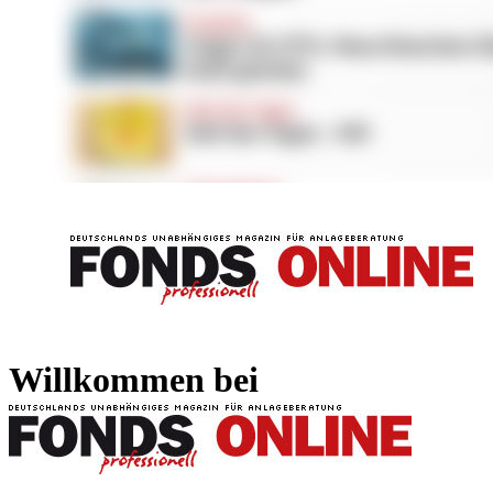
FONDS professionell
FONDS professi
Willkommen bei