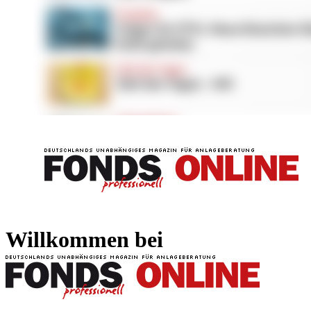
FONDS professionell
FONDS professi
Willkommen bei