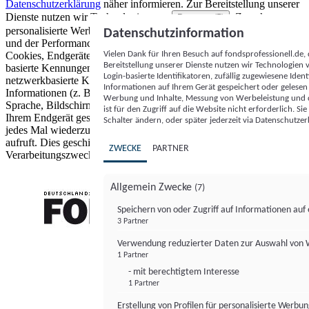
Datenschutzerklärung
näher informieren.
Zur Bereitstellung unserer
Dienste nutzen wir Technologien von
. Zwecke:
Partnern (5)
personalisierte Werbung und Inhalte, Messung von Werbeleistung
Datenschutzinformation
und der Performance von Inhalten sowie Zielgruppenforschung.
Vielen Dank für Ihren Besuch auf fondsprofessionell.de
Cookies, Endgeräte- oder ähnliche Online-Kennungen (z. B. login-
Bereitstellung unserer Dienste nutzen wir Technologien
basierte Kennungen, zufällig generierte Kennungen,
Login-basierte Identifikatoren, zufällig zugewiesene Id
netzwerkbasierte Kennungen) können zusammen mit anderen
Informationen auf Ihrem Gerät gespeichert oder gelese
Informationen (z. B. Browsertyp und Browserinformationen,
Werbung und Inhalte, Messung von Werbeleistung und d
Sprache, Bildschirmgröße, unterstützte Technologien usw.) auf
ist für den Zugriff auf die Website nicht erforderlich. S
Ihrem Endgerät gespeichert oder von dort ausgelesen werden, um es
Schalter ändern, oder später jederzeit via Datenschutzer
jedes Mal wiederzuerkennen, wenn es eine App oder einer Webseite
aufruft. Dies geschieht für einen oder mehrere der hier aufgeführten
ZWECKE
PARTNER
Verarbeitungszwecke.
Allgemein Zwecke
(7)
Speichern von oder Zugriff auf Informationen au
3 Partner
FONDS professionell
Verwendung reduzierter Daten zur Auswahl von
1 Partner
- mit berechtigtem Interesse
1 Partner
Erstellung von Profilen für personalisierte Werbu