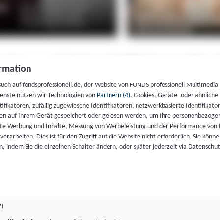
rmation
such auf fondsprofessionell.de, der Website von FONDS professionell Multimedia
ienste nutzen wir Technologien von
Partnern (4)
. Cookies, Geräte- oder ähnliche
entifikatoren, zufällig zugewiesene Identifikatoren, netzwerkbasierte Identifik
en auf Ihrem Gerät gespeichert oder gelesen werden, um Ihre personenbezogen
rte Werbung und Inhalte, Messung von Werbeleistung und der Performance von 
erarbeiten. Dies ist für den Zugriff auf die Website nicht erforderlich. Sie können
, indem Sie die einzelnen Schalter ändern, oder später jederzeit via Datenschu
7)