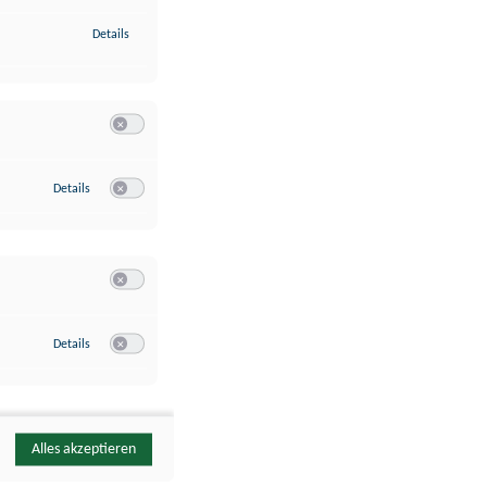
zu Identifikation von Endgeräten anhand automatisch übermittelte
Details
Switch zum Einwilligen bzw. Ablehnen der Kategorie Analyse / 
zu Google Analytics
Details
Switch zum Einwilligen bzw. Ablehnen des Dienstes Google Ana
Switch zum Einwilligen bzw. Ablehnen der Kategorie Sonstige 
zu YouTube
Details
Switch zum Einwilligen bzw. Ablehnen des Dienstes YouTube
Alles akzeptieren