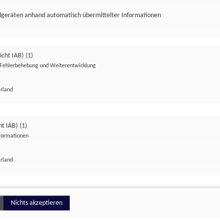
ndgeräten anhand automatisch übermittelter Informationen
icht IAB)
(1)
Fehlerbehebung und Weiterentwicklung
Irland
Impressum
Datenschutzerklärung
Datenschutzeinstellungen
ht IAB)
(1)
nformationen
Irland
ionell
Nichts akzeptieren