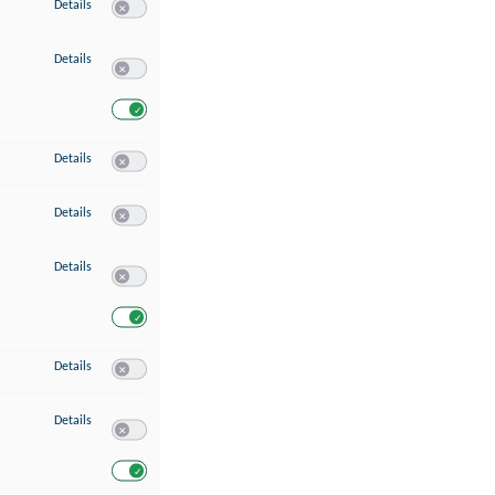
zu Speichern von oder Zugriff auf Informationen auf einem Endgerät
Details
Switch zum Einwilligen bzw. Ablehnen des Dienstes Speichern 
zu Verwendung reduzierter Daten zur Auswahl von Werbeanzeigen
Details
Switch zum Einwilligen bzw. Ablehnen des Dienstes Verwend
Switch zum Einwilligen bzw. Ablehnen des Dienstes Verwendu
zu Erstellung von Profilen für personalisierte Werbung
Details
Switch zum Einwilligen bzw. Ablehnen des Dienstes Erstellung 
zu Verwendung von Profilen zur Auswahl personalisierter Werbung
Details
Switch zum Einwilligen bzw. Ablehnen des Dienstes Verwendun
zu Messung der Werbeleistung
Details
Switch zum Einwilligen bzw. Ablehnen des Dienstes Messung 
Switch zum Einwilligen bzw. Ablehnen des Dienstes Messung d
zu Messung der Performance von Inhalten
Details
Switch zum Einwilligen bzw. Ablehnen des Dienstes Messung 
zu Analyse von Zielgruppen durch Statistiken oder Kombinationen von Dat
Details
Switch zum Einwilligen bzw. Ablehnen des Dienstes Analyse v
Switch zum Einwilligen bzw. Ablehnen des Dienstes Analyse v