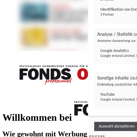
Identifikation von E
3 Partner
Analyse / Statistik
(n
Anonyme Auswertung zur 
Google Analytics
Google Ireland Limited, 
Sonstige Inhalte
(nic
Einbindung zusätzlicher I
FONDS professionell
YouTube
Google Ireland Limited, 
FONDS profess
Willkommen bei
Auswahl akzeptieren
Wie gewohnt mit Werbung lesen