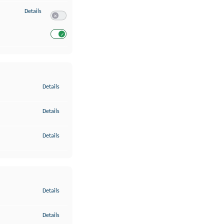
zu Entwicklung und Verbesserung der Angebote
Details
Switch zum Einwilligen bzw. Ablehnen des Dienstes Entwickl
Switch zum Einwilligen bzw. Ablehnen des Dienstes Entwicklu
zu Gewährleistung der Sicherheit, Verhinderung und Aufdeckung v
Details
zu Bereitstellung und Anzeige von Werbung und Inhalten
Details
zu Ihre Entscheidungen zum Datenschutz speichern und übermittel
Details
zu Abgleichung und Kombination von Daten aus unterschiedlichen 
Details
zu Verknüpfung verschiedener Endgeräte
Details