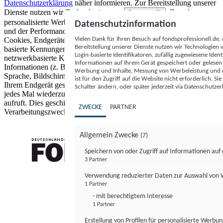
Datenschutzerklärung
näher informieren.
Zur Bereitstellung unserer
Dienste nutzen wir Technologien von
. Zwecke:
Partnern (5)
personalisierte Werbung und Inhalte, Messung von Werbeleistung
Datenschutzinformation
und der Performance von Inhalten sowie Zielgruppenforschung.
Vielen Dank für Ihren Besuch auf fondsprofessionell.de
Cookies, Endgeräte- oder ähnliche Online-Kennungen (z. B. login-
Bereitstellung unserer Dienste nutzen wir Technologien
basierte Kennungen, zufällig generierte Kennungen,
Login-basierte Identifikatoren, zufällig zugewiesene Id
netzwerkbasierte Kennungen) können zusammen mit anderen
Informationen auf Ihrem Gerät gespeichert oder gelese
Informationen (z. B. Browsertyp und Browserinformationen,
Werbung und Inhalte, Messung von Werbeleistung und d
Sprache, Bildschirmgröße, unterstützte Technologien usw.) auf
ist für den Zugriff auf die Website nicht erforderlich. S
Ihrem Endgerät gespeichert oder von dort ausgelesen werden, um es
Schalter ändern, oder später jederzeit via Datenschutzer
jedes Mal wiederzuerkennen, wenn es eine App oder einer Webseite
aufruft. Dies geschieht für einen oder mehrere der hier aufgeführten
ZWECKE
PARTNER
Verarbeitungszwecke.
Allgemein Zwecke
(7)
Speichern von oder Zugriff auf Informationen au
3 Partner
FONDS professionell
Verwendung reduzierter Daten zur Auswahl von
1 Partner
- mit berechtigtem Interesse
1 Partner
Erstellung von Profilen für personalisierte Werbu