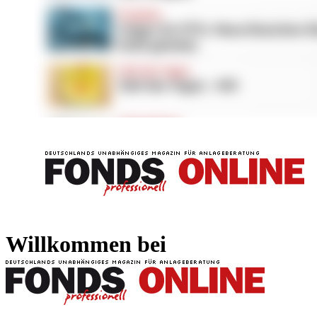
FONDS professionell
FONDS professi
Willkommen bei