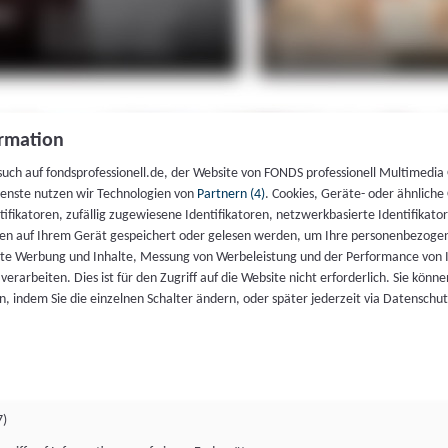
rmation
such auf fondsprofessionell.de, der Website von FONDS professionell Multimedia
ienste nutzen wir Technologien von
Partnern (4)
. Cookies, Geräte- oder ähnliche
entifikatoren, zufällig zugewiesene Identifikatoren, netzwerkbasierte Identifik
en auf Ihrem Gerät gespeichert oder gelesen werden, um Ihre personenbezogen
rte Werbung und Inhalte, Messung von Werbeleistung und der Performance von 
erarbeiten. Dies ist für den Zugriff auf die Website nicht erforderlich. Sie können
, indem Sie die einzelnen Schalter ändern, oder später jederzeit via Datenschu
7)