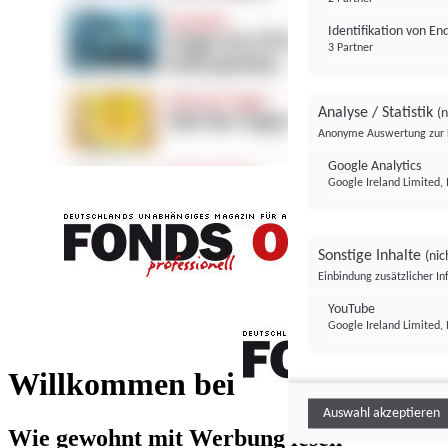
Identifikation von E
3 Partner
Analyse / Statistik
(n
Anonyme Auswertung zur 
Google Analytics
Google Ireland Limited, 
Sonstige Inhalte
(nic
Einbindung zusätzlicher I
FONDS professionell
YouTube
Google Ireland Limited, 
FONDS profess
Willkommen bei
Auswahl akzeptieren
Wie gewohnt mit Werbung lesen