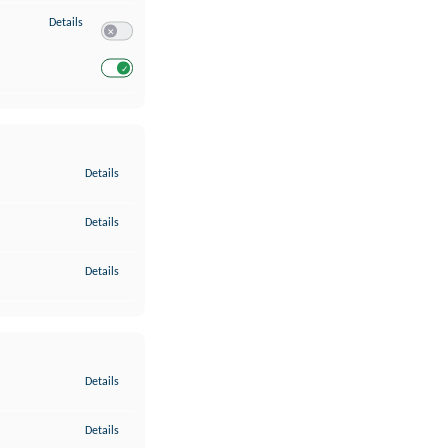
zu Entwicklung und Verbesserung der Angebote
Details
Switch zum Einwilligen bzw. Ablehnen des Dienstes Entwickl
Switch zum Einwilligen bzw. Ablehnen des Dienstes Entwicklu
zu Gewährleistung der Sicherheit, Verhinderung und Aufdeckung v
Details
zu Bereitstellung und Anzeige von Werbung und Inhalten
Details
zu Ihre Entscheidungen zum Datenschutz speichern und übermittel
Details
zu Abgleichung und Kombination von Daten aus unterschiedlichen 
Details
zu Verknüpfung verschiedener Endgeräte
Details