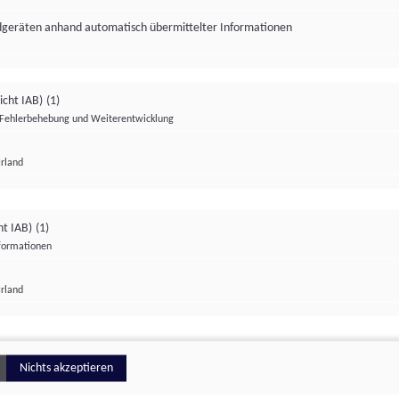
ndgeräten anhand automatisch übermittelter Informationen
icht IAB)
(1)
Fehlerbehebung und Weiterentwicklung
Irland
Impressum
Datenschutzerklärung
Datenschutzeinstellungen
ht IAB)
(1)
nformationen
Irland
ionell
Nichts akzeptieren