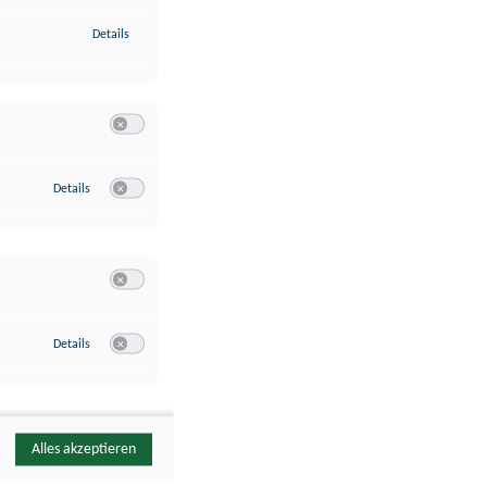
zu Identifikation von Endgeräten anhand automatisch übermittelte
Details
Switch zum Einwilligen bzw. Ablehnen der Kategorie Analyse / 
zu Google Analytics
Details
Switch zum Einwilligen bzw. Ablehnen des Dienstes Google Ana
Switch zum Einwilligen bzw. Ablehnen der Kategorie Sonstige 
zu YouTube
Details
Switch zum Einwilligen bzw. Ablehnen des Dienstes YouTube
Alles akzeptieren