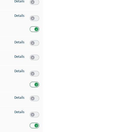
zu Speichern von oder Zugriff auf Informationen auf einem Endgerät
Details
Switch zum Einwilligen bzw. Ablehnen des Dienstes Speichern 
zu Verwendung reduzierter Daten zur Auswahl von Werbeanzeigen
Details
Switch zum Einwilligen bzw. Ablehnen des Dienstes Verwend
Switch zum Einwilligen bzw. Ablehnen des Dienstes Verwendu
zu Erstellung von Profilen für personalisierte Werbung
Details
Switch zum Einwilligen bzw. Ablehnen des Dienstes Erstellung 
zu Verwendung von Profilen zur Auswahl personalisierter Werbung
Details
Switch zum Einwilligen bzw. Ablehnen des Dienstes Verwendun
zu Messung der Werbeleistung
Details
Switch zum Einwilligen bzw. Ablehnen des Dienstes Messung 
Switch zum Einwilligen bzw. Ablehnen des Dienstes Messung d
zu Messung der Performance von Inhalten
Details
Switch zum Einwilligen bzw. Ablehnen des Dienstes Messung 
zu Analyse von Zielgruppen durch Statistiken oder Kombinationen von Dat
Details
Switch zum Einwilligen bzw. Ablehnen des Dienstes Analyse v
Switch zum Einwilligen bzw. Ablehnen des Dienstes Analyse v