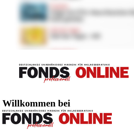
FONDS professionell
FONDS professi
Willkommen bei