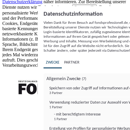
Datenschutzerklärung
näher informieren.
Zur Bereitstellung unserer
Dienste nutzen wir Technologien von
. Zwecke:
Partnern (5)
personalisierte Werbung und Inhalte, Messung von Werbeleistung
Datenschutzinformation
und der Performance von Inhalten sowie Zielgruppenforschung.
Vielen Dank für Ihren Besuch auf fondsprofessionell.de
Cookies, Endgeräte- oder ähnliche Online-Kennungen (z. B. login-
Bereitstellung unserer Dienste nutzen wir Technologien
basierte Kennungen, zufällig generierte Kennungen,
Login-basierte Identifikatoren, zufällig zugewiesene Id
netzwerkbasierte Kennungen) können zusammen mit anderen
Informationen auf Ihrem Gerät gespeichert oder gelese
Informationen (z. B. Browsertyp und Browserinformationen,
Werbung und Inhalte, Messung von Werbeleistung und d
Sprache, Bildschirmgröße, unterstützte Technologien usw.) auf
ist für den Zugriff auf die Website nicht erforderlich. S
Ihrem Endgerät gespeichert oder von dort ausgelesen werden, um es
Schalter ändern, oder später jederzeit via Datenschutzer
jedes Mal wiederzuerkennen, wenn es eine App oder einer Webseite
aufruft. Dies geschieht für einen oder mehrere der hier aufgeführten
ZWECKE
PARTNER
Verarbeitungszwecke.
Allgemein Zwecke
(7)
Speichern von oder Zugriff auf Informationen au
3 Partner
FONDS professionell
Verwendung reduzierter Daten zur Auswahl von
1 Partner
- mit berechtigtem Interesse
1 Partner
Erstellung von Profilen für personalisierte Werbu