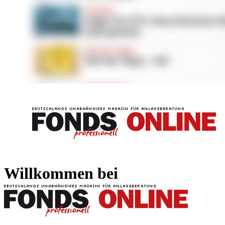
FONDS professionell
FONDS professi
Willkommen bei