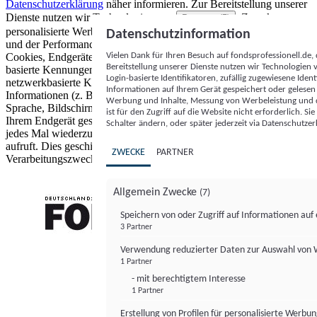
Datenschutzerklärung
näher informieren.
Zur Bereitstellung unserer
Dienste nutzen wir Technologien von
. Zwecke:
Partnern (5)
personalisierte Werbung und Inhalte, Messung von Werbeleistung
Datenschutzinformation
und der Performance von Inhalten sowie Zielgruppenforschung.
Vielen Dank für Ihren Besuch auf fondsprofessionell.de
Cookies, Endgeräte- oder ähnliche Online-Kennungen (z. B. login-
Bereitstellung unserer Dienste nutzen wir Technologien
basierte Kennungen, zufällig generierte Kennungen,
Login-basierte Identifikatoren, zufällig zugewiesene Id
netzwerkbasierte Kennungen) können zusammen mit anderen
Informationen auf Ihrem Gerät gespeichert oder gelese
Informationen (z. B. Browsertyp und Browserinformationen,
Werbung und Inhalte, Messung von Werbeleistung und d
Sprache, Bildschirmgröße, unterstützte Technologien usw.) auf
ist für den Zugriff auf die Website nicht erforderlich. S
Ihrem Endgerät gespeichert oder von dort ausgelesen werden, um es
Schalter ändern, oder später jederzeit via Datenschutzer
jedes Mal wiederzuerkennen, wenn es eine App oder einer Webseite
aufruft. Dies geschieht für einen oder mehrere der hier aufgeführten
ZWECKE
PARTNER
Verarbeitungszwecke.
Allgemein Zwecke
(7)
Speichern von oder Zugriff auf Informationen au
3 Partner
FONDS professionell
Verwendung reduzierter Daten zur Auswahl von
1 Partner
- mit berechtigtem Interesse
1 Partner
Erstellung von Profilen für personalisierte Werbu