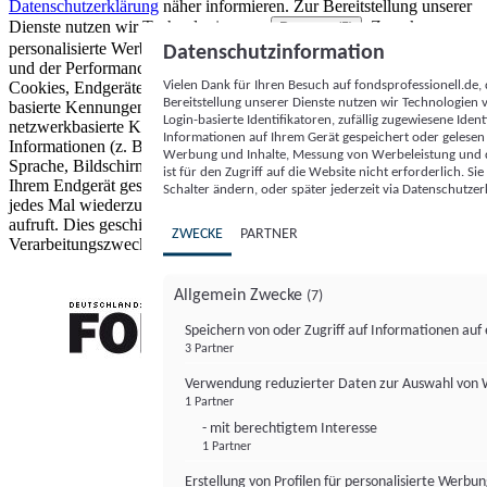
Datenschutzerklärung
näher informieren.
Zur Bereitstellung unserer
Dienste nutzen wir Technologien von
. Zwecke:
Partnern (5)
personalisierte Werbung und Inhalte, Messung von Werbeleistung
Datenschutzinformation
und der Performance von Inhalten sowie Zielgruppenforschung.
Vielen Dank für Ihren Besuch auf fondsprofessionell.de
Cookies, Endgeräte- oder ähnliche Online-Kennungen (z. B. login-
Bereitstellung unserer Dienste nutzen wir Technologien
basierte Kennungen, zufällig generierte Kennungen,
Login-basierte Identifikatoren, zufällig zugewiesene Id
netzwerkbasierte Kennungen) können zusammen mit anderen
Informationen auf Ihrem Gerät gespeichert oder gelese
Informationen (z. B. Browsertyp und Browserinformationen,
Werbung und Inhalte, Messung von Werbeleistung und d
Sprache, Bildschirmgröße, unterstützte Technologien usw.) auf
ist für den Zugriff auf die Website nicht erforderlich. S
Ihrem Endgerät gespeichert oder von dort ausgelesen werden, um es
Schalter ändern, oder später jederzeit via Datenschutzer
jedes Mal wiederzuerkennen, wenn es eine App oder einer Webseite
aufruft. Dies geschieht für einen oder mehrere der hier aufgeführten
ZWECKE
PARTNER
Verarbeitungszwecke.
Allgemein Zwecke
(7)
Speichern von oder Zugriff auf Informationen au
3 Partner
FONDS professionell
Verwendung reduzierter Daten zur Auswahl von
1 Partner
- mit berechtigtem Interesse
1 Partner
Erstellung von Profilen für personalisierte Werbu