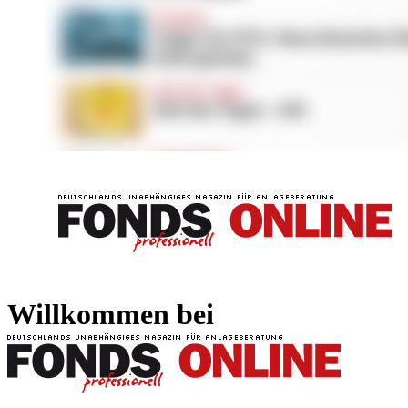
FONDS professionell
FONDS professi
Willkommen bei