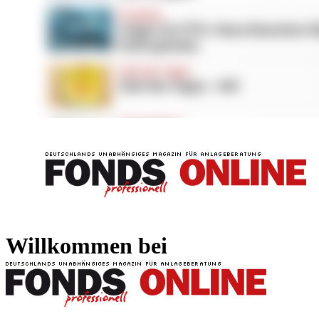
FONDS professionell
FONDS professi
Willkommen bei