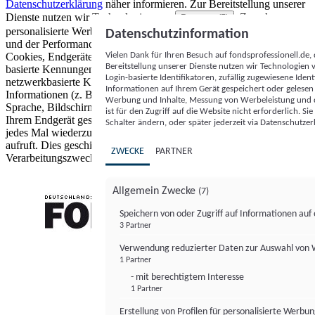
Datenschutzerklärung
näher informieren.
Zur Bereitstellung unserer
Dienste nutzen wir Technologien von
. Zwecke:
Partnern (5)
personalisierte Werbung und Inhalte, Messung von Werbeleistung
Datenschutzinformation
und der Performance von Inhalten sowie Zielgruppenforschung.
Vielen Dank für Ihren Besuch auf fondsprofessionell.de
Cookies, Endgeräte- oder ähnliche Online-Kennungen (z. B. login-
Bereitstellung unserer Dienste nutzen wir Technologien
basierte Kennungen, zufällig generierte Kennungen,
Login-basierte Identifikatoren, zufällig zugewiesene Id
netzwerkbasierte Kennungen) können zusammen mit anderen
Informationen auf Ihrem Gerät gespeichert oder gelese
Informationen (z. B. Browsertyp und Browserinformationen,
Werbung und Inhalte, Messung von Werbeleistung und d
Sprache, Bildschirmgröße, unterstützte Technologien usw.) auf
ist für den Zugriff auf die Website nicht erforderlich. S
Ihrem Endgerät gespeichert oder von dort ausgelesen werden, um es
Schalter ändern, oder später jederzeit via Datenschutzer
jedes Mal wiederzuerkennen, wenn es eine App oder einer Webseite
aufruft. Dies geschieht für einen oder mehrere der hier aufgeführten
ZWECKE
PARTNER
Verarbeitungszwecke.
Allgemein Zwecke
(7)
Speichern von oder Zugriff auf Informationen au
3 Partner
FONDS professionell
Verwendung reduzierter Daten zur Auswahl von
1 Partner
- mit berechtigtem Interesse
1 Partner
Erstellung von Profilen für personalisierte Werbu