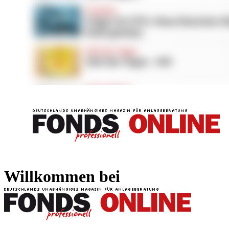
FONDS professionell
FONDS professi
Willkommen bei