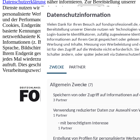
Datenschutzerklärung
näher informieren.
Zur Bereitstellung unserer
Dienste nutzen wir Technologien von
. Zwecke:
Partnern (5)
personalisierte Werbung und Inhalte, Messung von Werbeleistung
Datenschutzinformation
und der Performance von Inhalten sowie Zielgruppenforschung.
Vielen Dank für Ihren Besuch auf fondsprofessionell.de
Cookies, Endgeräte- oder ähnliche Online-Kennungen (z. B. login-
Bereitstellung unserer Dienste nutzen wir Technologien
basierte Kennungen, zufällig generierte Kennungen,
Login-basierte Identifikatoren, zufällig zugewiesene Id
netzwerkbasierte Kennungen) können zusammen mit anderen
Informationen auf Ihrem Gerät gespeichert oder gelese
Informationen (z. B. Browsertyp und Browserinformationen,
Werbung und Inhalte, Messung von Werbeleistung und d
Sprache, Bildschirmgröße, unterstützte Technologien usw.) auf
ist für den Zugriff auf die Website nicht erforderlich. S
Ihrem Endgerät gespeichert oder von dort ausgelesen werden, um es
Schalter ändern, oder später jederzeit via Datenschutzer
jedes Mal wiederzuerkennen, wenn es eine App oder einer Webseite
aufruft. Dies geschieht für einen oder mehrere der hier aufgeführten
ZWECKE
PARTNER
Verarbeitungszwecke.
Allgemein Zwecke
(7)
Speichern von oder Zugriff auf Informationen au
3 Partner
FONDS professionell
Verwendung reduzierter Daten zur Auswahl von
1 Partner
- mit berechtigtem Interesse
1 Partner
Erstellung von Profilen für personalisierte Werbu