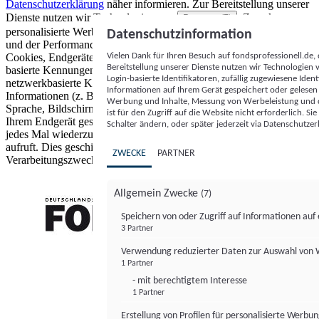
Datenschutzerklärung
näher informieren.
Zur Bereitstellung unserer
Dienste nutzen wir Technologien von
. Zwecke:
Partnern (5)
personalisierte Werbung und Inhalte, Messung von Werbeleistung
Datenschutzinformation
und der Performance von Inhalten sowie Zielgruppenforschung.
Vielen Dank für Ihren Besuch auf fondsprofessionell.de
Cookies, Endgeräte- oder ähnliche Online-Kennungen (z. B. login-
Bereitstellung unserer Dienste nutzen wir Technologien
basierte Kennungen, zufällig generierte Kennungen,
Login-basierte Identifikatoren, zufällig zugewiesene Id
netzwerkbasierte Kennungen) können zusammen mit anderen
Informationen auf Ihrem Gerät gespeichert oder gelese
Informationen (z. B. Browsertyp und Browserinformationen,
Werbung und Inhalte, Messung von Werbeleistung und d
Sprache, Bildschirmgröße, unterstützte Technologien usw.) auf
ist für den Zugriff auf die Website nicht erforderlich. S
Ihrem Endgerät gespeichert oder von dort ausgelesen werden, um es
Schalter ändern, oder später jederzeit via Datenschutzer
jedes Mal wiederzuerkennen, wenn es eine App oder einer Webseite
aufruft. Dies geschieht für einen oder mehrere der hier aufgeführten
ZWECKE
PARTNER
Verarbeitungszwecke.
Allgemein Zwecke
(7)
Speichern von oder Zugriff auf Informationen au
3 Partner
FONDS professionell
Verwendung reduzierter Daten zur Auswahl von
1 Partner
- mit berechtigtem Interesse
1 Partner
Erstellung von Profilen für personalisierte Werbu