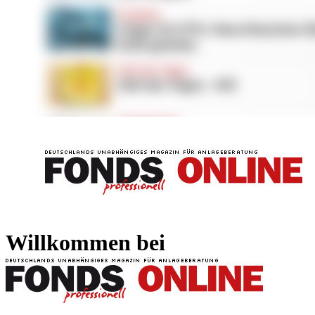
FONDS professionell
FONDS professi
Willkommen bei