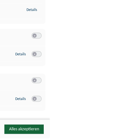
zu Identifikation von Endgeräten anhand automatisch übermittelte
Details
Switch zum Einwilligen bzw. Ablehnen der Kategorie Analyse / 
zu Google Analytics
Details
Switch zum Einwilligen bzw. Ablehnen des Dienstes Google Ana
Switch zum Einwilligen bzw. Ablehnen der Kategorie Sonstige 
zu YouTube
Details
Switch zum Einwilligen bzw. Ablehnen des Dienstes YouTube
Alles akzeptieren