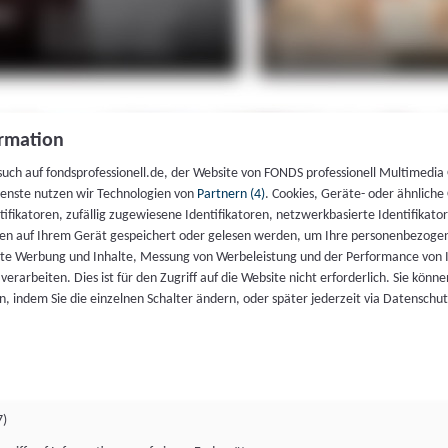
rmation
such auf fondsprofessionell.de, der Website von FONDS professionell Multimedia
ienste nutzen wir Technologien von
Partnern (4)
. Cookies, Geräte- oder ähnliche
entifikatoren, zufällig zugewiesene Identifikatoren, netzwerkbasierte Identifik
en auf Ihrem Gerät gespeichert oder gelesen werden, um Ihre personenbezogen
rte Werbung und Inhalte, Messung von Werbeleistung und der Performance von 
erarbeiten. Dies ist für den Zugriff auf die Website nicht erforderlich. Sie können
, indem Sie die einzelnen Schalter ändern, oder später jederzeit via Datenschu
7)