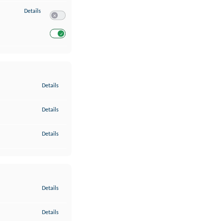
zu Entwicklung und Verbesserung der Angebote
Details
Switch zum Einwilligen bzw. Ablehnen des Dienstes Entwickl
Switch zum Einwilligen bzw. Ablehnen des Dienstes Entwicklu
zu Gewährleistung der Sicherheit, Verhinderung und Aufdeckung v
Details
zu Bereitstellung und Anzeige von Werbung und Inhalten
Details
zu Ihre Entscheidungen zum Datenschutz speichern und übermittel
Details
zu Abgleichung und Kombination von Daten aus unterschiedlichen 
Details
zu Verknüpfung verschiedener Endgeräte
Details