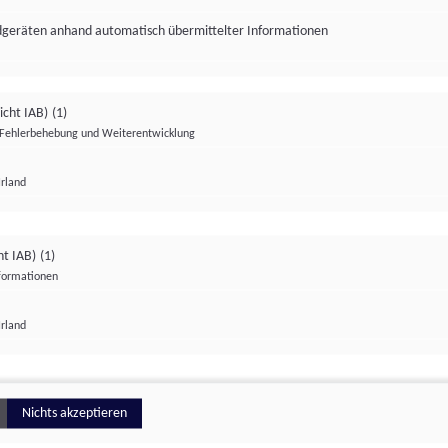
ndgeräten anhand automatisch übermittelter Informationen
icht IAB)
(1)
Fehlerbehebung und Weiterentwicklung
Irland
Impressum
Datenschutzerklärung
Datenschutzeinstellungen
ht IAB)
(1)
nformationen
Irland
ionell
Nichts akzeptieren