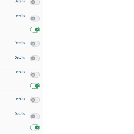
zu Speichern von oder Zugriff auf Informationen auf einem Endgerät
Details
Switch zum Einwilligen bzw. Ablehnen des Dienstes Speichern 
zu Verwendung reduzierter Daten zur Auswahl von Werbeanzeigen
Details
Switch zum Einwilligen bzw. Ablehnen des Dienstes Verwend
Switch zum Einwilligen bzw. Ablehnen des Dienstes Verwendu
zu Erstellung von Profilen für personalisierte Werbung
Details
Switch zum Einwilligen bzw. Ablehnen des Dienstes Erstellung 
zu Verwendung von Profilen zur Auswahl personalisierter Werbung
Details
Switch zum Einwilligen bzw. Ablehnen des Dienstes Verwendun
zu Messung der Werbeleistung
Details
Switch zum Einwilligen bzw. Ablehnen des Dienstes Messung 
Switch zum Einwilligen bzw. Ablehnen des Dienstes Messung d
zu Messung der Performance von Inhalten
Details
Switch zum Einwilligen bzw. Ablehnen des Dienstes Messung 
zu Analyse von Zielgruppen durch Statistiken oder Kombinationen von Dat
Details
Switch zum Einwilligen bzw. Ablehnen des Dienstes Analyse v
Switch zum Einwilligen bzw. Ablehnen des Dienstes Analyse v