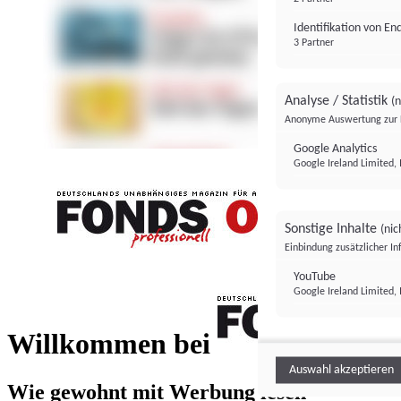
Identifikation von E
3 Partner
Analyse / Statistik
(n
Anonyme Auswertung zur 
Google Analytics
Google Ireland Limited, 
Sonstige Inhalte
(nic
Einbindung zusätzlicher I
FONDS professionell
YouTube
Google Ireland Limited, 
FONDS profess
Willkommen bei
Auswahl akzeptieren
Wie gewohnt mit Werbung lesen