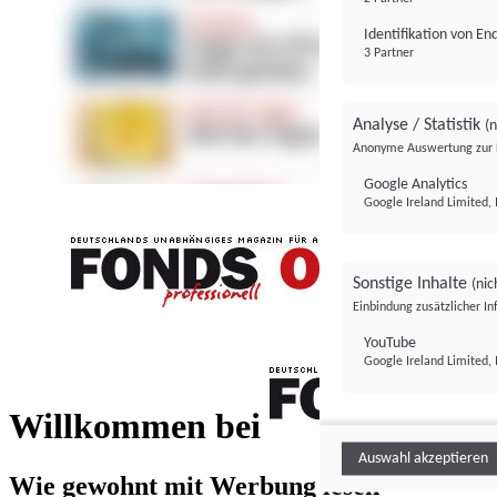
Identifikation von E
3 Partner
Analyse / Statistik
(n
Anonyme Auswertung zur 
Google Analytics
Google Ireland Limited, 
Sonstige Inhalte
(nic
Einbindung zusätzlicher I
FONDS professionell
YouTube
Google Ireland Limited, 
FONDS profess
Willkommen bei
Auswahl akzeptieren
Wie gewohnt mit Werbung lesen