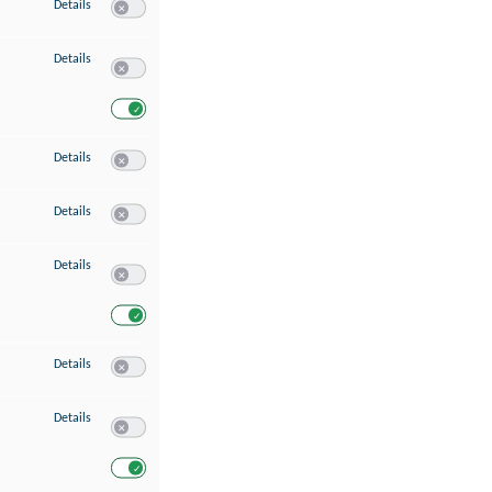
zu Speichern von oder Zugriff auf Informationen auf einem Endgerät
Details
Switch zum Einwilligen bzw. Ablehnen des Dienstes Speichern 
zu Verwendung reduzierter Daten zur Auswahl von Werbeanzeigen
Details
Switch zum Einwilligen bzw. Ablehnen des Dienstes Verwend
Switch zum Einwilligen bzw. Ablehnen des Dienstes Verwendu
zu Erstellung von Profilen für personalisierte Werbung
Details
Switch zum Einwilligen bzw. Ablehnen des Dienstes Erstellung 
zu Verwendung von Profilen zur Auswahl personalisierter Werbung
Details
Switch zum Einwilligen bzw. Ablehnen des Dienstes Verwendun
zu Messung der Werbeleistung
Details
Switch zum Einwilligen bzw. Ablehnen des Dienstes Messung 
Switch zum Einwilligen bzw. Ablehnen des Dienstes Messung d
zu Messung der Performance von Inhalten
Details
Switch zum Einwilligen bzw. Ablehnen des Dienstes Messung 
zu Analyse von Zielgruppen durch Statistiken oder Kombinationen von Dat
Details
Switch zum Einwilligen bzw. Ablehnen des Dienstes Analyse v
Switch zum Einwilligen bzw. Ablehnen des Dienstes Analyse v