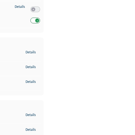
zu Entwicklung und Verbesserung der Angebote
Details
Switch zum Einwilligen bzw. Ablehnen des Dienstes Entwickl
Switch zum Einwilligen bzw. Ablehnen des Dienstes Entwicklu
zu Gewährleistung der Sicherheit, Verhinderung und Aufdeckung v
Details
zu Bereitstellung und Anzeige von Werbung und Inhalten
Details
zu Ihre Entscheidungen zum Datenschutz speichern und übermittel
Details
zu Abgleichung und Kombination von Daten aus unterschiedlichen 
Details
zu Verknüpfung verschiedener Endgeräte
Details