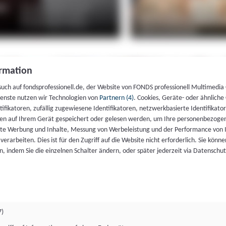
rmation
such auf fondsprofessionell.de, der Website von FONDS professionell Multimedia
ienste nutzen wir Technologien von
Partnern (4)
. Cookies, Geräte- oder ähnliche
entifikatoren, zufällig zugewiesene Identifikatoren, netzwerkbasierte Identifik
en auf Ihrem Gerät gespeichert oder gelesen werden, um Ihre personenbezogen
rte Werbung und Inhalte, Messung von Werbeleistung und der Performance von 
erarbeiten. Dies ist für den Zugriff auf die Website nicht erforderlich. Sie können
, indem Sie die einzelnen Schalter ändern, oder später jederzeit via Datenschu
7)