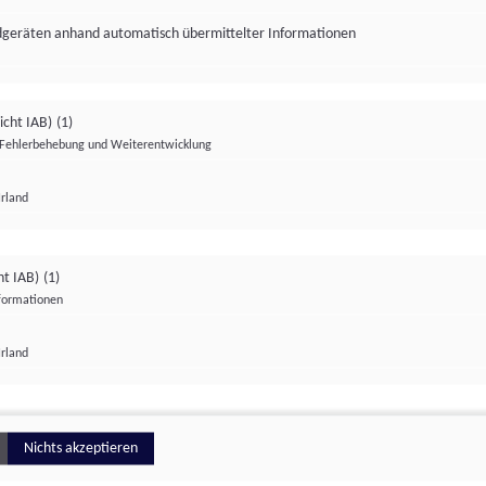
ndgeräten anhand automatisch übermittelter Informationen
icht IAB)
(1)
Fehlerbehebung und Weiterentwicklung
Irland
Impressum
Datenschutzerklärung
Datenschutzeinstellungen
ht IAB)
(1)
nformationen
Irland
ionell
Nichts akzeptieren