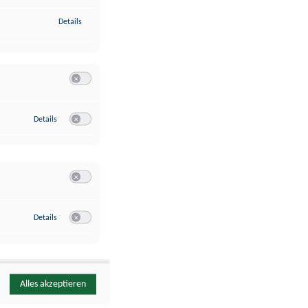
zu Identifikation von Endgeräten anhand automatisch übermittelte
Details
Switch zum Einwilligen bzw. Ablehnen der Kategorie Analyse / 
zu Google Analytics
Details
Switch zum Einwilligen bzw. Ablehnen des Dienstes Google Ana
Switch zum Einwilligen bzw. Ablehnen der Kategorie Sonstige 
zu YouTube
Details
Switch zum Einwilligen bzw. Ablehnen des Dienstes YouTube
Alles akzeptieren