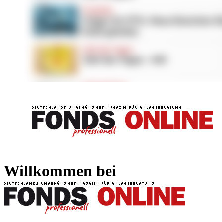
FONDS professionell
FONDS professi
Willkommen bei