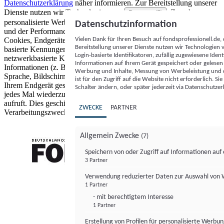
Datenschutzerklärung
näher informieren.
Zur Bereitstellung unserer
Dienste nutzen wir Technologien von
. Zwecke:
Partnern (5)
personalisierte Werbung und Inhalte, Messung von Werbeleistung
Datenschutzinformation
und der Performance von Inhalten sowie Zielgruppenforschung.
Vielen Dank für Ihren Besuch auf fondsprofessionell.de
Cookies, Endgeräte- oder ähnliche Online-Kennungen (z. B. login-
Bereitstellung unserer Dienste nutzen wir Technologien
basierte Kennungen, zufällig generierte Kennungen,
Login-basierte Identifikatoren, zufällig zugewiesene Id
netzwerkbasierte Kennungen) können zusammen mit anderen
Informationen auf Ihrem Gerät gespeichert oder gelese
Informationen (z. B. Browsertyp und Browserinformationen,
Werbung und Inhalte, Messung von Werbeleistung und d
Sprache, Bildschirmgröße, unterstützte Technologien usw.) auf
ist für den Zugriff auf die Website nicht erforderlich. S
Ihrem Endgerät gespeichert oder von dort ausgelesen werden, um es
Schalter ändern, oder später jederzeit via Datenschutzer
jedes Mal wiederzuerkennen, wenn es eine App oder einer Webseite
aufruft. Dies geschieht für einen oder mehrere der hier aufgeführten
ZWECKE
PARTNER
Verarbeitungszwecke.
Allgemein Zwecke
(7)
Speichern von oder Zugriff auf Informationen au
3 Partner
FONDS professionell
Verwendung reduzierter Daten zur Auswahl von
1 Partner
- mit berechtigtem Interesse
1 Partner
Erstellung von Profilen für personalisierte Werbu