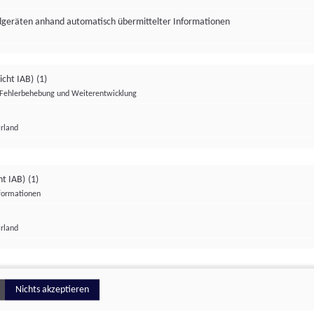
ndgeräten anhand automatisch übermittelter Informationen
icht IAB)
(1)
Fehlerbehebung und Weiterentwicklung
Irland
Impressum
Datenschutzerklärung
Datenschutzeinstellungen
ht IAB)
(1)
nformationen
Irland
ionell
Nichts akzeptieren