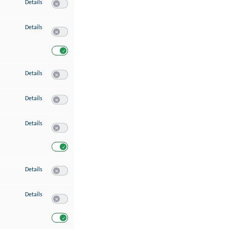
zu Speichern von oder Zugriff auf Informationen auf einem Endgerät
Details
Switch zum Einwilligen bzw. Ablehnen des Dienstes Speichern 
zu Verwendung reduzierter Daten zur Auswahl von Werbeanzeigen
Details
Switch zum Einwilligen bzw. Ablehnen des Dienstes Verwend
Switch zum Einwilligen bzw. Ablehnen des Dienstes Verwendu
zu Erstellung von Profilen für personalisierte Werbung
Details
Switch zum Einwilligen bzw. Ablehnen des Dienstes Erstellung 
zu Verwendung von Profilen zur Auswahl personalisierter Werbung
Details
Switch zum Einwilligen bzw. Ablehnen des Dienstes Verwendun
zu Messung der Werbeleistung
Details
Switch zum Einwilligen bzw. Ablehnen des Dienstes Messung 
Switch zum Einwilligen bzw. Ablehnen des Dienstes Messung d
zu Messung der Performance von Inhalten
Details
Switch zum Einwilligen bzw. Ablehnen des Dienstes Messung 
zu Analyse von Zielgruppen durch Statistiken oder Kombinationen von Dat
Details
Switch zum Einwilligen bzw. Ablehnen des Dienstes Analyse v
Switch zum Einwilligen bzw. Ablehnen des Dienstes Analyse v