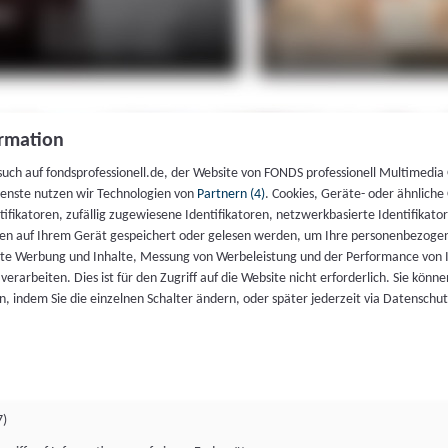
rmation
such auf fondsprofessionell.de, der Website von FONDS professionell Multimedia
ienste nutzen wir Technologien von
Partnern (4)
. Cookies, Geräte- oder ähnliche
entifikatoren, zufällig zugewiesene Identifikatoren, netzwerkbasierte Identifik
en auf Ihrem Gerät gespeichert oder gelesen werden, um Ihre personenbezogen
rte Werbung und Inhalte, Messung von Werbeleistung und der Performance von 
erarbeiten. Dies ist für den Zugriff auf die Website nicht erforderlich. Sie können
, indem Sie die einzelnen Schalter ändern, oder später jederzeit via Datenschu
7)