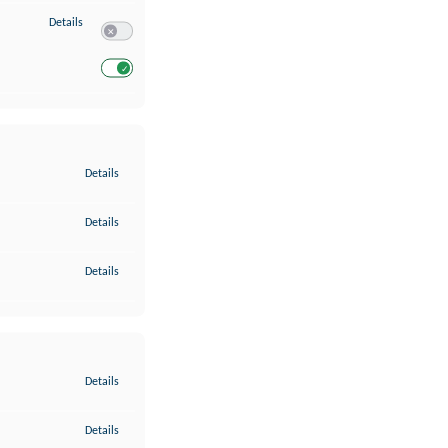
zu Entwicklung und Verbesserung der Angebote
Details
Switch zum Einwilligen bzw. Ablehnen des Dienstes Entwickl
Switch zum Einwilligen bzw. Ablehnen des Dienstes Entwicklu
zu Gewährleistung der Sicherheit, Verhinderung und Aufdeckung v
Details
zu Bereitstellung und Anzeige von Werbung und Inhalten
Details
zu Ihre Entscheidungen zum Datenschutz speichern und übermittel
Details
zu Abgleichung und Kombination von Daten aus unterschiedlichen 
Details
zu Verknüpfung verschiedener Endgeräte
Details