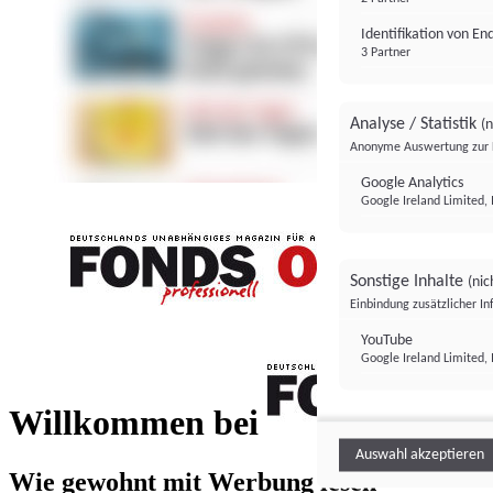
Identifikation von E
3 Partner
Analyse / Statistik
(n
Anonyme Auswertung zur 
Google Analytics
Google Ireland Limited, 
Sonstige Inhalte
(nic
Einbindung zusätzlicher I
FONDS professionell
YouTube
Google Ireland Limited, 
FONDS profess
Willkommen bei
Auswahl akzeptieren
Wie gewohnt mit Werbung lesen