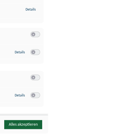
zu Identifikation von Endgeräten anhand automatisch übermittelte
Details
Switch zum Einwilligen bzw. Ablehnen der Kategorie Analyse / 
zu Google Analytics
Details
Switch zum Einwilligen bzw. Ablehnen des Dienstes Google Ana
Switch zum Einwilligen bzw. Ablehnen der Kategorie Sonstige 
zu YouTube
Details
Switch zum Einwilligen bzw. Ablehnen des Dienstes YouTube
Alles akzeptieren