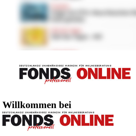
FONDS professionell
FONDS professi
Willkommen bei