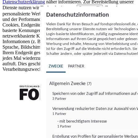
Datenschutzerklärung
näher informieren.
Zur Bereitstellung unserer
Dienste nutzen wir Technologien von
. Zwecke:
Partnern (5)
personalisierte Werbung und Inhalte, Messung von Werbeleistung
Datenschutzinformation
und der Performance von Inhalten sowie Zielgruppenforschung.
Vielen Dank für Ihren Besuch auf fondsprofessionell.de
Cookies, Endgeräte- oder ähnliche Online-Kennungen (z. B. login-
Bereitstellung unserer Dienste nutzen wir Technologien
basierte Kennungen, zufällig generierte Kennungen,
Login-basierte Identifikatoren, zufällig zugewiesene Id
netzwerkbasierte Kennungen) können zusammen mit anderen
Informationen auf Ihrem Gerät gespeichert oder gelese
Informationen (z. B. Browsertyp und Browserinformationen,
Werbung und Inhalte, Messung von Werbeleistung und d
Sprache, Bildschirmgröße, unterstützte Technologien usw.) auf
ist für den Zugriff auf die Website nicht erforderlich. S
Ihrem Endgerät gespeichert oder von dort ausgelesen werden, um es
Schalter ändern, oder später jederzeit via Datenschutzer
jedes Mal wiederzuerkennen, wenn es eine App oder einer Webseite
aufruft. Dies geschieht für einen oder mehrere der hier aufgeführten
ZWECKE
PARTNER
Verarbeitungszwecke.
Allgemein Zwecke
(7)
Speichern von oder Zugriff auf Informationen au
3 Partner
FONDS professionell
Verwendung reduzierter Daten zur Auswahl von
1 Partner
- mit berechtigtem Interesse
1 Partner
Erstellung von Profilen für personalisierte Werbu