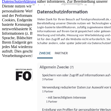
Datenschutzerklärung
näher informieren.
Zur Bereitstellung unserer
Dienste nutzen wir Technologien von
. Zwecke:
Partnern (5)
personalisierte Werbung und Inhalte, Messung von Werbeleistung
Datenschutzinformation
und der Performance von Inhalten sowie Zielgruppenforschung.
Vielen Dank für Ihren Besuch auf fondsprofessionell.de
Cookies, Endgeräte- oder ähnliche Online-Kennungen (z. B. login-
Bereitstellung unserer Dienste nutzen wir Technologien
basierte Kennungen, zufällig generierte Kennungen,
Login-basierte Identifikatoren, zufällig zugewiesene Id
netzwerkbasierte Kennungen) können zusammen mit anderen
Informationen auf Ihrem Gerät gespeichert oder gelese
Informationen (z. B. Browsertyp und Browserinformationen,
Werbung und Inhalte, Messung von Werbeleistung und d
Sprache, Bildschirmgröße, unterstützte Technologien usw.) auf
ist für den Zugriff auf die Website nicht erforderlich. S
Ihrem Endgerät gespeichert oder von dort ausgelesen werden, um es
Schalter ändern, oder später jederzeit via Datenschutzer
jedes Mal wiederzuerkennen, wenn es eine App oder einer Webseite
aufruft. Dies geschieht für einen oder mehrere der hier aufgeführten
ZWECKE
PARTNER
Verarbeitungszwecke.
Allgemein Zwecke
(7)
Speichern von oder Zugriff auf Informationen au
3 Partner
FONDS professionell
Verwendung reduzierter Daten zur Auswahl von
1 Partner
- mit berechtigtem Interesse
1 Partner
Erstellung von Profilen für personalisierte Werbu