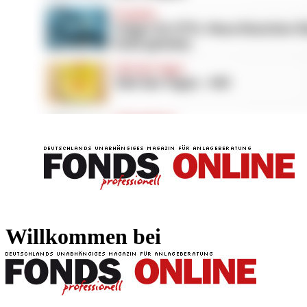
FONDS professionell
FONDS professi
Willkommen bei