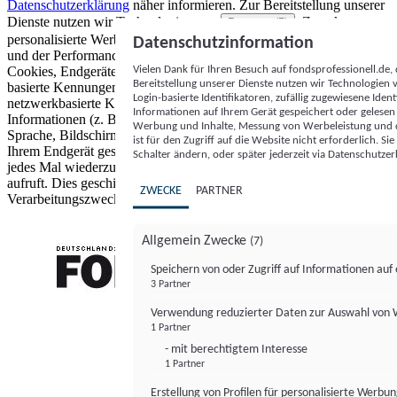
Datenschutzerklärung
näher informieren.
Zur Bereitstellung unserer
Dienste nutzen wir Technologien von
. Zwecke:
Partnern (5)
personalisierte Werbung und Inhalte, Messung von Werbeleistung
Datenschutzinformation
und der Performance von Inhalten sowie Zielgruppenforschung.
Vielen Dank für Ihren Besuch auf fondsprofessionell.de
Cookies, Endgeräte- oder ähnliche Online-Kennungen (z. B. login-
Bereitstellung unserer Dienste nutzen wir Technologien
basierte Kennungen, zufällig generierte Kennungen,
Login-basierte Identifikatoren, zufällig zugewiesene Id
netzwerkbasierte Kennungen) können zusammen mit anderen
Informationen auf Ihrem Gerät gespeichert oder gelese
Informationen (z. B. Browsertyp und Browserinformationen,
Werbung und Inhalte, Messung von Werbeleistung und d
Sprache, Bildschirmgröße, unterstützte Technologien usw.) auf
ist für den Zugriff auf die Website nicht erforderlich. S
Ihrem Endgerät gespeichert oder von dort ausgelesen werden, um es
Schalter ändern, oder später jederzeit via Datenschutzer
jedes Mal wiederzuerkennen, wenn es eine App oder einer Webseite
aufruft. Dies geschieht für einen oder mehrere der hier aufgeführten
ZWECKE
PARTNER
Verarbeitungszwecke.
Allgemein Zwecke
(7)
Speichern von oder Zugriff auf Informationen au
3 Partner
FONDS professionell
Verwendung reduzierter Daten zur Auswahl von
1 Partner
- mit berechtigtem Interesse
1 Partner
Erstellung von Profilen für personalisierte Werbu