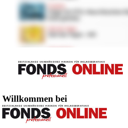
FONDS professionell
FONDS professi
Willkommen bei