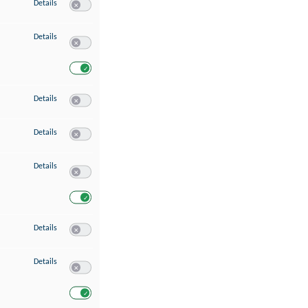
zu Speichern von oder Zugriff auf Informationen auf einem Endgerät
Details
Switch zum Einwilligen bzw. Ablehnen des Dienstes Speichern 
zu Verwendung reduzierter Daten zur Auswahl von Werbeanzeigen
Details
Switch zum Einwilligen bzw. Ablehnen des Dienstes Verwend
Switch zum Einwilligen bzw. Ablehnen des Dienstes Verwendu
zu Erstellung von Profilen für personalisierte Werbung
Details
Switch zum Einwilligen bzw. Ablehnen des Dienstes Erstellung 
zu Verwendung von Profilen zur Auswahl personalisierter Werbung
Details
Switch zum Einwilligen bzw. Ablehnen des Dienstes Verwendun
zu Messung der Werbeleistung
Details
Switch zum Einwilligen bzw. Ablehnen des Dienstes Messung 
Switch zum Einwilligen bzw. Ablehnen des Dienstes Messung d
zu Messung der Performance von Inhalten
Details
Switch zum Einwilligen bzw. Ablehnen des Dienstes Messung 
zu Analyse von Zielgruppen durch Statistiken oder Kombinationen von Dat
Details
Switch zum Einwilligen bzw. Ablehnen des Dienstes Analyse v
Switch zum Einwilligen bzw. Ablehnen des Dienstes Analyse v