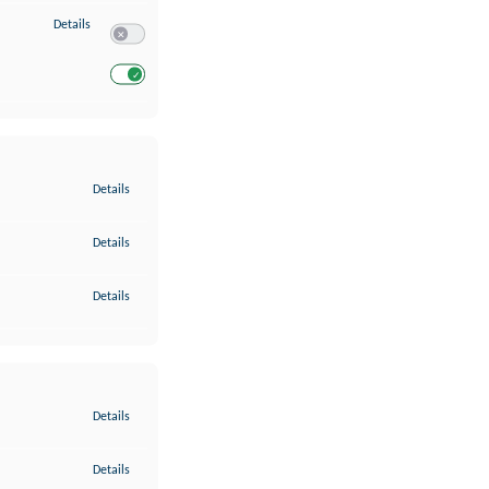
zu Entwicklung und Verbesserung der Angebote
Details
Switch zum Einwilligen bzw. Ablehnen des Dienstes Entwickl
Switch zum Einwilligen bzw. Ablehnen des Dienstes Entwicklu
zu Gewährleistung der Sicherheit, Verhinderung und Aufdeckung v
Details
zu Bereitstellung und Anzeige von Werbung und Inhalten
Details
zu Ihre Entscheidungen zum Datenschutz speichern und übermittel
Details
zu Abgleichung und Kombination von Daten aus unterschiedlichen 
Details
zu Verknüpfung verschiedener Endgeräte
Details