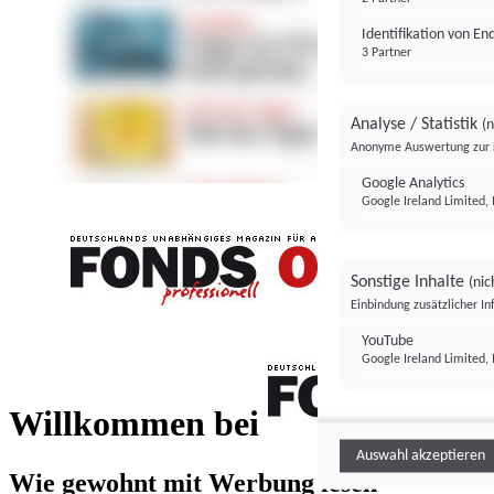
Identifikation von E
3 Partner
Analyse / Statistik
(n
Anonyme Auswertung zur 
Google Analytics
Google Ireland Limited, 
Sonstige Inhalte
(nic
Einbindung zusätzlicher I
FONDS professionell
YouTube
Google Ireland Limited, 
FONDS profess
Willkommen bei
Auswahl akzeptieren
Wie gewohnt mit Werbung lesen