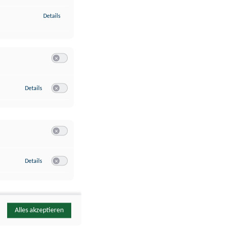
zu Identifikation von Endgeräten anhand automatisch übermittelte
Details
Switch zum Einwilligen bzw. Ablehnen der Kategorie Analyse / 
zu Google Analytics
Details
Switch zum Einwilligen bzw. Ablehnen des Dienstes Google Ana
Switch zum Einwilligen bzw. Ablehnen der Kategorie Sonstige 
zu YouTube
Details
Switch zum Einwilligen bzw. Ablehnen des Dienstes YouTube
Alles akzeptieren