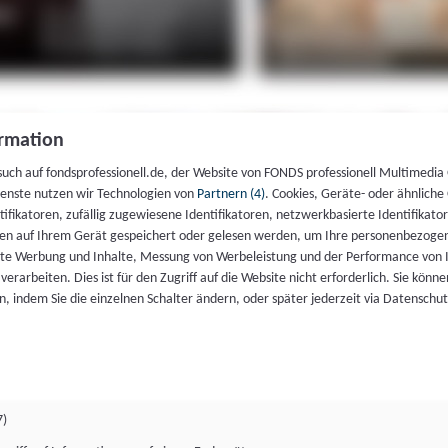
rmation
such auf fondsprofessionell.de, der Website von FONDS professionell Multimedia
ienste nutzen wir Technologien von
Partnern (4)
. Cookies, Geräte- oder ähnliche
entifikatoren, zufällig zugewiesene Identifikatoren, netzwerkbasierte Identifik
en auf Ihrem Gerät gespeichert oder gelesen werden, um Ihre personenbezogen
rte Werbung und Inhalte, Messung von Werbeleistung und der Performance von 
erarbeiten. Dies ist für den Zugriff auf die Website nicht erforderlich. Sie können
, indem Sie die einzelnen Schalter ändern, oder später jederzeit via Datenschu
7)