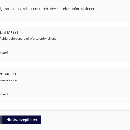
ndgeräten anhand automatisch übermittelter Informationen
icht IAB)
(1)
Fehlerbehebung und Weiterentwicklung
Irland
Impressum
Datenschutzerklärung
Datenschutzeinstellungen
ht IAB)
(1)
nformationen
Irland
ionell
Nichts akzeptieren