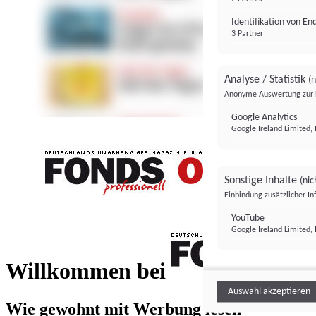
Identifikation von E
3 Partner
Analyse / Statistik
(n
Anonyme Auswertung zur 
Google Analytics
Google Ireland Limited, 
Sonstige Inhalte
(nic
Einbindung zusätzlicher I
FONDS professionell
YouTube
Google Ireland Limited, 
FONDS profess
Willkommen bei
Auswahl akzeptieren
Wie gewohnt mit Werbung lesen