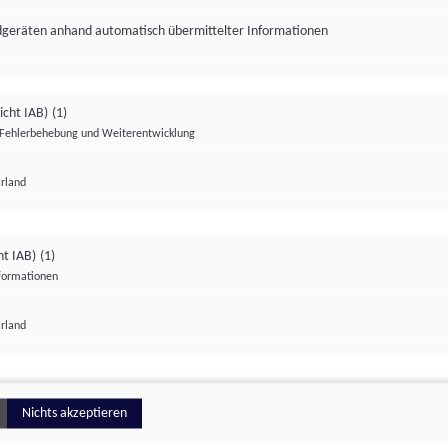
ndgeräten anhand automatisch übermittelter Informationen
icht IAB)
(1)
Fehlerbehebung und Weiterentwicklung
Irland
Impressum
Datenschutzerklärung
Datenschutzeinstellungen
ht IAB)
(1)
nformationen
Irland
ionell
Nichts akzeptieren