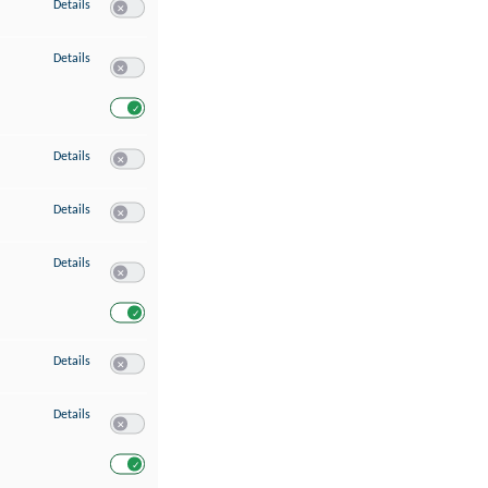
zu Speichern von oder Zugriff auf Informationen auf einem Endgerät
Details
Switch zum Einwilligen bzw. Ablehnen des Dienstes Speichern 
zu Verwendung reduzierter Daten zur Auswahl von Werbeanzeigen
Details
Switch zum Einwilligen bzw. Ablehnen des Dienstes Verwend
Switch zum Einwilligen bzw. Ablehnen des Dienstes Verwendu
zu Erstellung von Profilen für personalisierte Werbung
Details
Switch zum Einwilligen bzw. Ablehnen des Dienstes Erstellung 
zu Verwendung von Profilen zur Auswahl personalisierter Werbung
Details
Switch zum Einwilligen bzw. Ablehnen des Dienstes Verwendun
zu Messung der Werbeleistung
Details
Switch zum Einwilligen bzw. Ablehnen des Dienstes Messung 
Switch zum Einwilligen bzw. Ablehnen des Dienstes Messung d
zu Messung der Performance von Inhalten
Details
Switch zum Einwilligen bzw. Ablehnen des Dienstes Messung 
zu Analyse von Zielgruppen durch Statistiken oder Kombinationen von Dat
Details
Switch zum Einwilligen bzw. Ablehnen des Dienstes Analyse v
Switch zum Einwilligen bzw. Ablehnen des Dienstes Analyse v