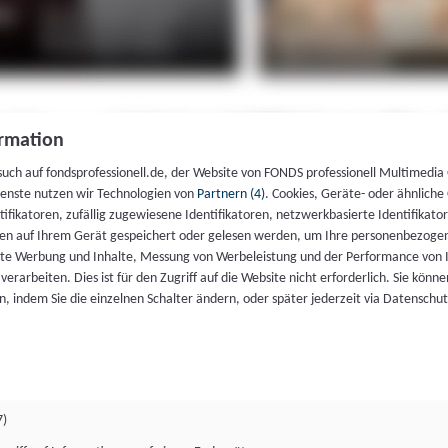
rmation
such auf fondsprofessionell.de, der Website von FONDS professionell Multimedia
ienste nutzen wir Technologien von
Partnern (4)
. Cookies, Geräte- oder ähnliche
entifikatoren, zufällig zugewiesene Identifikatoren, netzwerkbasierte Identifik
en auf Ihrem Gerät gespeichert oder gelesen werden, um Ihre personenbezogen
rte Werbung und Inhalte, Messung von Werbeleistung und der Performance von 
erarbeiten. Dies ist für den Zugriff auf die Website nicht erforderlich. Sie können
, indem Sie die einzelnen Schalter ändern, oder später jederzeit via Datenschu
7)