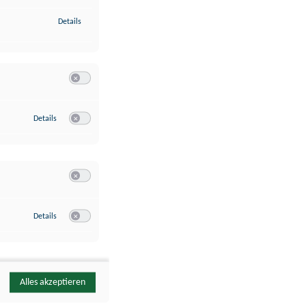
zu Identifikation von Endgeräten anhand automatisch übermittelte
Details
Switch zum Einwilligen bzw. Ablehnen der Kategorie Analyse / 
zu Google Analytics
Details
Switch zum Einwilligen bzw. Ablehnen des Dienstes Google Ana
Switch zum Einwilligen bzw. Ablehnen der Kategorie Sonstige 
zu YouTube
Details
Switch zum Einwilligen bzw. Ablehnen des Dienstes YouTube
Alles akzeptieren