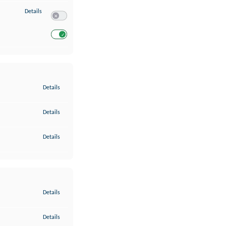
zu Entwicklung und Verbesserung der Angebote
Details
Switch zum Einwilligen bzw. Ablehnen des Dienstes Entwickl
Switch zum Einwilligen bzw. Ablehnen des Dienstes Entwicklu
zu Gewährleistung der Sicherheit, Verhinderung und Aufdeckung v
Details
zu Bereitstellung und Anzeige von Werbung und Inhalten
Details
zu Ihre Entscheidungen zum Datenschutz speichern und übermittel
Details
zu Abgleichung und Kombination von Daten aus unterschiedlichen 
Details
zu Verknüpfung verschiedener Endgeräte
Details