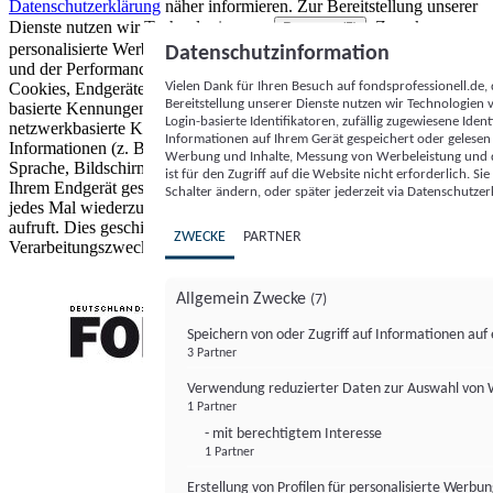
Datenschutzerklärung
näher informieren.
Zur Bereitstellung unserer
Dienste nutzen wir Technologien von
. Zwecke:
Partnern (5)
personalisierte Werbung und Inhalte, Messung von Werbeleistung
Datenschutzinformation
und der Performance von Inhalten sowie Zielgruppenforschung.
Vielen Dank für Ihren Besuch auf fondsprofessionell.de
Cookies, Endgeräte- oder ähnliche Online-Kennungen (z. B. login-
Bereitstellung unserer Dienste nutzen wir Technologien
basierte Kennungen, zufällig generierte Kennungen,
Login-basierte Identifikatoren, zufällig zugewiesene Id
netzwerkbasierte Kennungen) können zusammen mit anderen
Informationen auf Ihrem Gerät gespeichert oder gelese
Informationen (z. B. Browsertyp und Browserinformationen,
Werbung und Inhalte, Messung von Werbeleistung und d
Sprache, Bildschirmgröße, unterstützte Technologien usw.) auf
ist für den Zugriff auf die Website nicht erforderlich. S
Ihrem Endgerät gespeichert oder von dort ausgelesen werden, um es
Schalter ändern, oder später jederzeit via Datenschutzer
jedes Mal wiederzuerkennen, wenn es eine App oder einer Webseite
aufruft. Dies geschieht für einen oder mehrere der hier aufgeführten
ZWECKE
PARTNER
Verarbeitungszwecke.
Allgemein Zwecke
(7)
Speichern von oder Zugriff auf Informationen au
3 Partner
FONDS professionell
Verwendung reduzierter Daten zur Auswahl von
1 Partner
- mit berechtigtem Interesse
1 Partner
Erstellung von Profilen für personalisierte Werbu