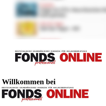
FONDS professionell
FONDS professi
Willkommen bei