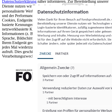
Datenschutzerklärung
näher informieren.
Zur Bereitstellung unserer
Dienste nutzen wir Technologien von
. Zwecke:
Partnern (5)
personalisierte Werbung und Inhalte, Messung von Werbeleistung
Datenschutzinformation
und der Performance von Inhalten sowie Zielgruppenforschung.
Vielen Dank für Ihren Besuch auf fondsprofessionell.de
Cookies, Endgeräte- oder ähnliche Online-Kennungen (z. B. login-
Bereitstellung unserer Dienste nutzen wir Technologien
basierte Kennungen, zufällig generierte Kennungen,
Login-basierte Identifikatoren, zufällig zugewiesene Id
netzwerkbasierte Kennungen) können zusammen mit anderen
Informationen auf Ihrem Gerät gespeichert oder gelese
Informationen (z. B. Browsertyp und Browserinformationen,
Werbung und Inhalte, Messung von Werbeleistung und d
Sprache, Bildschirmgröße, unterstützte Technologien usw.) auf
ist für den Zugriff auf die Website nicht erforderlich. S
Ihrem Endgerät gespeichert oder von dort ausgelesen werden, um es
Schalter ändern, oder später jederzeit via Datenschutzer
jedes Mal wiederzuerkennen, wenn es eine App oder einer Webseite
aufruft. Dies geschieht für einen oder mehrere der hier aufgeführten
ZWECKE
PARTNER
Verarbeitungszwecke.
Allgemein Zwecke
(7)
Speichern von oder Zugriff auf Informationen au
3 Partner
FONDS professionell
Verwendung reduzierter Daten zur Auswahl von
1 Partner
- mit berechtigtem Interesse
1 Partner
Erstellung von Profilen für personalisierte Werbu