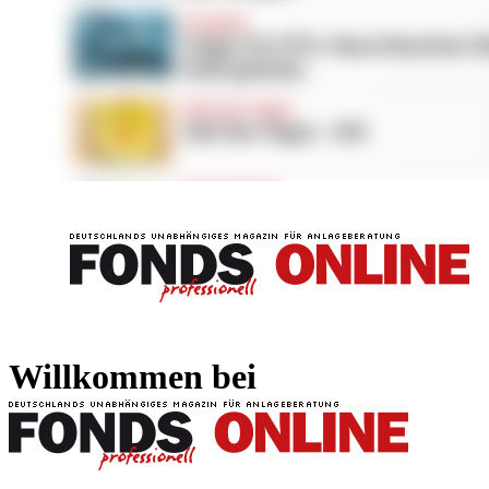
FONDS professionell
FONDS professi
Willkommen bei