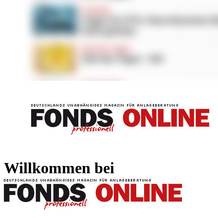
FONDS professionell
FONDS professi
Willkommen bei