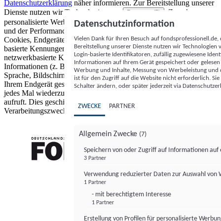
Datenschutzerklärung
näher informieren.
Zur Bereitstellung unserer
Dienste nutzen wir Technologien von
. Zwecke:
Partnern (5)
personalisierte Werbung und Inhalte, Messung von Werbeleistung
Datenschutzinformation
und der Performance von Inhalten sowie Zielgruppenforschung.
Vielen Dank für Ihren Besuch auf fondsprofessionell.de
Cookies, Endgeräte- oder ähnliche Online-Kennungen (z. B. login-
Bereitstellung unserer Dienste nutzen wir Technologien
basierte Kennungen, zufällig generierte Kennungen,
Login-basierte Identifikatoren, zufällig zugewiesene Id
netzwerkbasierte Kennungen) können zusammen mit anderen
Informationen auf Ihrem Gerät gespeichert oder gelese
Informationen (z. B. Browsertyp und Browserinformationen,
Werbung und Inhalte, Messung von Werbeleistung und d
Sprache, Bildschirmgröße, unterstützte Technologien usw.) auf
ist für den Zugriff auf die Website nicht erforderlich. S
Ihrem Endgerät gespeichert oder von dort ausgelesen werden, um es
Schalter ändern, oder später jederzeit via Datenschutzer
jedes Mal wiederzuerkennen, wenn es eine App oder einer Webseite
aufruft. Dies geschieht für einen oder mehrere der hier aufgeführten
ZWECKE
PARTNER
Verarbeitungszwecke.
Allgemein Zwecke
(7)
Speichern von oder Zugriff auf Informationen au
3 Partner
FONDS professionell
Verwendung reduzierter Daten zur Auswahl von
1 Partner
- mit berechtigtem Interesse
1 Partner
Erstellung von Profilen für personalisierte Werbu