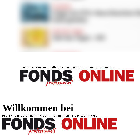
FONDS professionell
FONDS professi
Willkommen bei