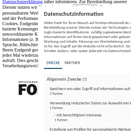
Datenschutzerklärung
näher informieren.
Zur Bereitstellung unserer
Dienste nutzen wir Technologien von
. Zwecke:
Partnern (5)
personalisierte Werbung und Inhalte, Messung von Werbeleistung
Datenschutzinformation
und der Performance von Inhalten sowie Zielgruppenforschung.
Vielen Dank für Ihren Besuch auf fondsprofessionell.de
Cookies, Endgeräte- oder ähnliche Online-Kennungen (z. B. login-
Bereitstellung unserer Dienste nutzen wir Technologien
basierte Kennungen, zufällig generierte Kennungen,
Login-basierte Identifikatoren, zufällig zugewiesene Id
netzwerkbasierte Kennungen) können zusammen mit anderen
Informationen auf Ihrem Gerät gespeichert oder gelese
Informationen (z. B. Browsertyp und Browserinformationen,
Werbung und Inhalte, Messung von Werbeleistung und d
Sprache, Bildschirmgröße, unterstützte Technologien usw.) auf
ist für den Zugriff auf die Website nicht erforderlich. S
Ihrem Endgerät gespeichert oder von dort ausgelesen werden, um es
Schalter ändern, oder später jederzeit via Datenschutzer
jedes Mal wiederzuerkennen, wenn es eine App oder einer Webseite
aufruft. Dies geschieht für einen oder mehrere der hier aufgeführten
ZWECKE
PARTNER
Verarbeitungszwecke.
Allgemein Zwecke
(7)
Speichern von oder Zugriff auf Informationen au
3 Partner
FONDS professionell
Verwendung reduzierter Daten zur Auswahl von
1 Partner
- mit berechtigtem Interesse
1 Partner
Erstellung von Profilen für personalisierte Werbu