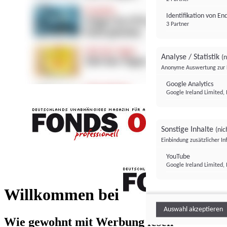
Identifikation von E
3 Partner
Analyse / Statistik
(n
Anonyme Auswertung zur 
Google Analytics
Google Ireland Limited, 
Sonstige Inhalte
(nic
Einbindung zusätzlicher I
FONDS professionell
YouTube
Google Ireland Limited, 
FONDS profess
Willkommen bei
Auswahl akzeptieren
Wie gewohnt mit Werbung lesen