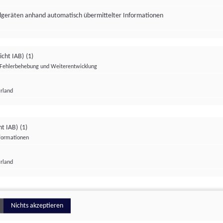
ndgeräten anhand automatisch übermittelter Informationen
icht IAB)
(1)
Fehlerbehebung und Weiterentwicklung
Irland
Impressum
Datenschutzerklärung
Datenschutzeinstellungen
ht IAB)
(1)
nformationen
Irland
ionell
Nichts akzeptieren