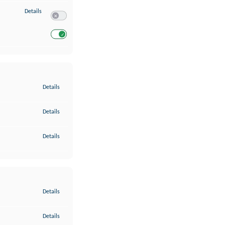
zu Entwicklung und Verbesserung der Angebote
Details
Switch zum Einwilligen bzw. Ablehnen des Dienstes Entwickl
Switch zum Einwilligen bzw. Ablehnen des Dienstes Entwicklu
zu Gewährleistung der Sicherheit, Verhinderung und Aufdeckung v
Details
zu Bereitstellung und Anzeige von Werbung und Inhalten
Details
zu Ihre Entscheidungen zum Datenschutz speichern und übermittel
Details
zu Abgleichung und Kombination von Daten aus unterschiedlichen 
Details
zu Verknüpfung verschiedener Endgeräte
Details