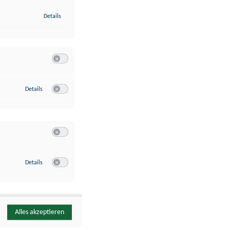
zu Identifikation von Endgeräten anhand automatisch übermittelte
Details
Switch zum Einwilligen bzw. Ablehnen der Kategorie Analyse / 
zu Google Analytics
Details
Switch zum Einwilligen bzw. Ablehnen des Dienstes Google Ana
Switch zum Einwilligen bzw. Ablehnen der Kategorie Sonstige 
zu YouTube
Details
Switch zum Einwilligen bzw. Ablehnen des Dienstes YouTube
Alles akzeptieren