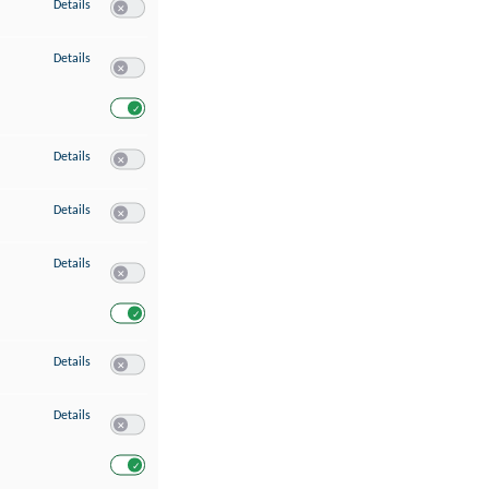
zu Speichern von oder Zugriff auf Informationen auf einem Endgerät
Details
Switch zum Einwilligen bzw. Ablehnen des Dienstes Speichern 
zu Verwendung reduzierter Daten zur Auswahl von Werbeanzeigen
Details
Switch zum Einwilligen bzw. Ablehnen des Dienstes Verwend
Switch zum Einwilligen bzw. Ablehnen des Dienstes Verwendu
zu Erstellung von Profilen für personalisierte Werbung
Details
Switch zum Einwilligen bzw. Ablehnen des Dienstes Erstellung 
zu Verwendung von Profilen zur Auswahl personalisierter Werbung
Details
Switch zum Einwilligen bzw. Ablehnen des Dienstes Verwendun
zu Messung der Werbeleistung
Details
Switch zum Einwilligen bzw. Ablehnen des Dienstes Messung 
Switch zum Einwilligen bzw. Ablehnen des Dienstes Messung d
zu Messung der Performance von Inhalten
Details
Switch zum Einwilligen bzw. Ablehnen des Dienstes Messung 
zu Analyse von Zielgruppen durch Statistiken oder Kombinationen von Dat
Details
Switch zum Einwilligen bzw. Ablehnen des Dienstes Analyse v
Switch zum Einwilligen bzw. Ablehnen des Dienstes Analyse v