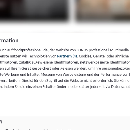
rmation
such auf fondsprofessionell.de, der Website von FONDS professionell Multimedia
ienste nutzen wir Technologien von
Partnern (4)
. Cookies, Geräte- oder ähnliche
entifikatoren, zufällig zugewiesene Identifikatoren, netzwerkbasierte Identifik
en auf Ihrem Gerät gespeichert oder gelesen werden, um Ihre personenbezogen
rte Werbung und Inhalte, Messung von Werbeleistung und der Performance von 
erarbeiten. Dies ist für den Zugriff auf die Website nicht erforderlich. Sie können
, indem Sie die einzelnen Schalter ändern, oder später jederzeit via Datenschu
7)