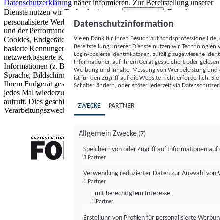
Datenschutzerklärung
näher informieren.
Zur Bereitstellung unserer
Dienste nutzen wir Technologien von
. Zwecke:
Partnern (5)
personalisierte Werbung und Inhalte, Messung von Werbeleistung
Datenschutzinformation
und der Performance von Inhalten sowie Zielgruppenforschung.
Vielen Dank für Ihren Besuch auf fondsprofessionell.de
Cookies, Endgeräte- oder ähnliche Online-Kennungen (z. B. login-
Bereitstellung unserer Dienste nutzen wir Technologien
basierte Kennungen, zufällig generierte Kennungen,
Login-basierte Identifikatoren, zufällig zugewiesene Id
netzwerkbasierte Kennungen) können zusammen mit anderen
Informationen auf Ihrem Gerät gespeichert oder gelese
Informationen (z. B. Browsertyp und Browserinformationen,
Werbung und Inhalte, Messung von Werbeleistung und d
Sprache, Bildschirmgröße, unterstützte Technologien usw.) auf
ist für den Zugriff auf die Website nicht erforderlich. S
Ihrem Endgerät gespeichert oder von dort ausgelesen werden, um es
Schalter ändern, oder später jederzeit via Datenschutzer
jedes Mal wiederzuerkennen, wenn es eine App oder einer Webseite
aufruft. Dies geschieht für einen oder mehrere der hier aufgeführten
ZWECKE
PARTNER
Verarbeitungszwecke.
Allgemein Zwecke
(7)
Speichern von oder Zugriff auf Informationen au
3 Partner
FONDS professionell
Verwendung reduzierter Daten zur Auswahl von
1 Partner
- mit berechtigtem Interesse
1 Partner
Erstellung von Profilen für personalisierte Werbu