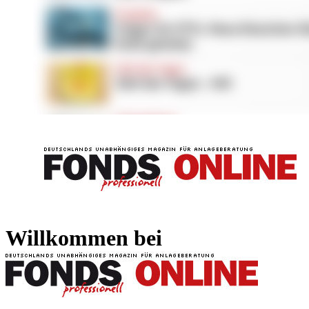
FONDS professionell
FONDS professi
Willkommen bei