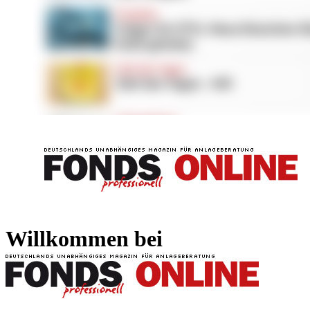
FONDS professionell
FONDS professi
Willkommen bei