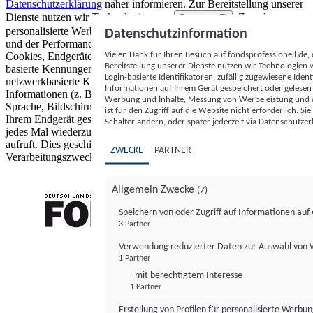
Datenschutzerklärung
näher informieren.
Zur Bereitstellung unserer
Dienste nutzen wir Technologien von
. Zwecke:
Partnern (5)
personalisierte Werbung und Inhalte, Messung von Werbeleistung
Datenschutzinformation
und der Performance von Inhalten sowie Zielgruppenforschung.
Vielen Dank für Ihren Besuch auf fondsprofessionell.de
Cookies, Endgeräte- oder ähnliche Online-Kennungen (z. B. login-
Bereitstellung unserer Dienste nutzen wir Technologien
basierte Kennungen, zufällig generierte Kennungen,
Login-basierte Identifikatoren, zufällig zugewiesene Id
netzwerkbasierte Kennungen) können zusammen mit anderen
Informationen auf Ihrem Gerät gespeichert oder gelese
Informationen (z. B. Browsertyp und Browserinformationen,
Werbung und Inhalte, Messung von Werbeleistung und d
Sprache, Bildschirmgröße, unterstützte Technologien usw.) auf
ist für den Zugriff auf die Website nicht erforderlich. S
Ihrem Endgerät gespeichert oder von dort ausgelesen werden, um es
Schalter ändern, oder später jederzeit via Datenschutzer
jedes Mal wiederzuerkennen, wenn es eine App oder einer Webseite
aufruft. Dies geschieht für einen oder mehrere der hier aufgeführten
ZWECKE
PARTNER
Verarbeitungszwecke.
Allgemein Zwecke
(7)
Speichern von oder Zugriff auf Informationen au
3 Partner
FONDS professionell
Verwendung reduzierter Daten zur Auswahl von
1 Partner
- mit berechtigtem Interesse
1 Partner
Erstellung von Profilen für personalisierte Werbu