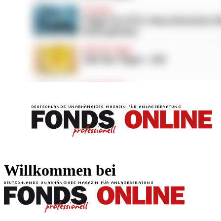
FONDS professionell
FONDS professi
Willkommen bei