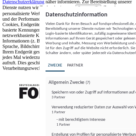
Datenschutzerklärung
näher informieren.
Zur Bereitstellung unserer
Dienste nutzen wir Technologien von
. Zwecke:
Partnern (5)
personalisierte Werbung und Inhalte, Messung von Werbeleistung
Datenschutzinformation
und der Performance von Inhalten sowie Zielgruppenforschung.
Vielen Dank für Ihren Besuch auf fondsprofessionell.de
Cookies, Endgeräte- oder ähnliche Online-Kennungen (z. B. login-
Bereitstellung unserer Dienste nutzen wir Technologien
basierte Kennungen, zufällig generierte Kennungen,
Login-basierte Identifikatoren, zufällig zugewiesene Id
netzwerkbasierte Kennungen) können zusammen mit anderen
Informationen auf Ihrem Gerät gespeichert oder gelese
Informationen (z. B. Browsertyp und Browserinformationen,
Werbung und Inhalte, Messung von Werbeleistung und d
Sprache, Bildschirmgröße, unterstützte Technologien usw.) auf
ist für den Zugriff auf die Website nicht erforderlich. S
Ihrem Endgerät gespeichert oder von dort ausgelesen werden, um es
Schalter ändern, oder später jederzeit via Datenschutzer
jedes Mal wiederzuerkennen, wenn es eine App oder einer Webseite
aufruft. Dies geschieht für einen oder mehrere der hier aufgeführten
ZWECKE
PARTNER
Verarbeitungszwecke.
Allgemein Zwecke
(7)
Speichern von oder Zugriff auf Informationen au
3 Partner
FONDS professionell
Verwendung reduzierter Daten zur Auswahl von
1 Partner
- mit berechtigtem Interesse
1 Partner
Erstellung von Profilen für personalisierte Werbu