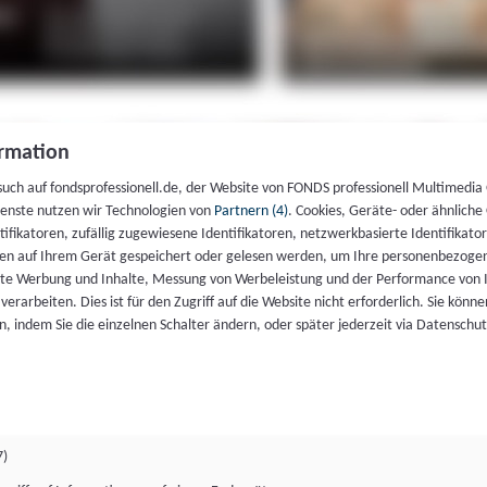
rmation
such auf fondsprofessionell.de, der Website von FONDS professionell Multimedia
ienste nutzen wir Technologien von
Partnern (4)
. Cookies, Geräte- oder ähnliche
entifikatoren, zufällig zugewiesene Identifikatoren, netzwerkbasierte Identifik
en auf Ihrem Gerät gespeichert oder gelesen werden, um Ihre personenbezogen
rte Werbung und Inhalte, Messung von Werbeleistung und der Performance von 
erarbeiten. Dies ist für den Zugriff auf die Website nicht erforderlich. Sie können
, indem Sie die einzelnen Schalter ändern, oder später jederzeit via Datenschu
7)