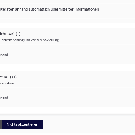
ndgeräten anhand automatisch übermittelter Informationen
icht IAB)
(1)
Fehlerbehebung und Weiterentwicklung
Irland
Impressum
Datenschutzerklärung
Datenschutzeinstellungen
ht IAB)
(1)
nformationen
Irland
ionell
Nichts akzeptieren