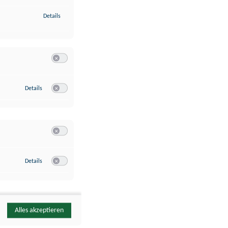
zu Identifikation von Endgeräten anhand automatisch übermittelte
Details
Switch zum Einwilligen bzw. Ablehnen der Kategorie Analyse / 
zu Google Analytics
Details
Switch zum Einwilligen bzw. Ablehnen des Dienstes Google Ana
Switch zum Einwilligen bzw. Ablehnen der Kategorie Sonstige 
zu YouTube
Details
Switch zum Einwilligen bzw. Ablehnen des Dienstes YouTube
Alles akzeptieren