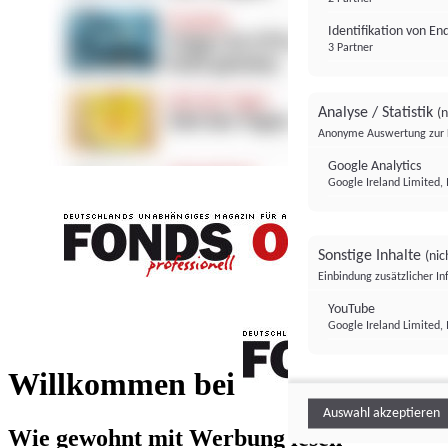
Identifikation von E
3 Partner
Analyse / Statistik
(n
Anonyme Auswertung zur 
Google Analytics
Google Ireland Limited, 
Sonstige Inhalte
(nic
Einbindung zusätzlicher I
FONDS professionell
YouTube
Google Ireland Limited, 
FONDS profess
Willkommen bei
Auswahl akzeptieren
Wie gewohnt mit Werbung lesen