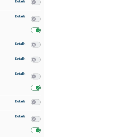
zu Speichern von oder Zugriff auf Informationen auf einem Endgerät
Details
Switch zum Einwilligen bzw. Ablehnen des Dienstes Speichern 
zu Verwendung reduzierter Daten zur Auswahl von Werbeanzeigen
Details
Switch zum Einwilligen bzw. Ablehnen des Dienstes Verwend
Switch zum Einwilligen bzw. Ablehnen des Dienstes Verwendu
zu Erstellung von Profilen für personalisierte Werbung
Details
Switch zum Einwilligen bzw. Ablehnen des Dienstes Erstellung 
zu Verwendung von Profilen zur Auswahl personalisierter Werbung
Details
Switch zum Einwilligen bzw. Ablehnen des Dienstes Verwendun
zu Messung der Werbeleistung
Details
Switch zum Einwilligen bzw. Ablehnen des Dienstes Messung 
Switch zum Einwilligen bzw. Ablehnen des Dienstes Messung d
zu Messung der Performance von Inhalten
Details
Switch zum Einwilligen bzw. Ablehnen des Dienstes Messung 
zu Analyse von Zielgruppen durch Statistiken oder Kombinationen von Dat
Details
Switch zum Einwilligen bzw. Ablehnen des Dienstes Analyse v
Switch zum Einwilligen bzw. Ablehnen des Dienstes Analyse v