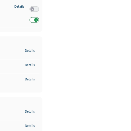
zu Entwicklung und Verbesserung der Angebote
Details
Switch zum Einwilligen bzw. Ablehnen des Dienstes Entwickl
Switch zum Einwilligen bzw. Ablehnen des Dienstes Entwicklu
zu Gewährleistung der Sicherheit, Verhinderung und Aufdeckung v
Details
zu Bereitstellung und Anzeige von Werbung und Inhalten
Details
zu Ihre Entscheidungen zum Datenschutz speichern und übermittel
Details
zu Abgleichung und Kombination von Daten aus unterschiedlichen 
Details
zu Verknüpfung verschiedener Endgeräte
Details