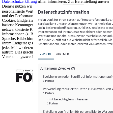
Datenschutzerklärung
näher informieren.
Zur Bereitstellung unserer
Dienste nutzen wir Technologien von
. Zwecke:
Partnern (5)
personalisierte Werbung und Inhalte, Messung von Werbeleistung
Datenschutzinformation
und der Performance von Inhalten sowie Zielgruppenforschung.
Vielen Dank für Ihren Besuch auf fondsprofessionell.de
Cookies, Endgeräte- oder ähnliche Online-Kennungen (z. B. login-
Bereitstellung unserer Dienste nutzen wir Technologien
basierte Kennungen, zufällig generierte Kennungen,
Login-basierte Identifikatoren, zufällig zugewiesene Id
netzwerkbasierte Kennungen) können zusammen mit anderen
Informationen auf Ihrem Gerät gespeichert oder gelese
Informationen (z. B. Browsertyp und Browserinformationen,
Werbung und Inhalte, Messung von Werbeleistung und d
Sprache, Bildschirmgröße, unterstützte Technologien usw.) auf
ist für den Zugriff auf die Website nicht erforderlich. S
Ihrem Endgerät gespeichert oder von dort ausgelesen werden, um es
Schalter ändern, oder später jederzeit via Datenschutzer
jedes Mal wiederzuerkennen, wenn es eine App oder einer Webseite
aufruft. Dies geschieht für einen oder mehrere der hier aufgeführten
ZWECKE
PARTNER
Verarbeitungszwecke.
Allgemein Zwecke
(7)
Speichern von oder Zugriff auf Informationen au
3 Partner
FONDS professionell
Verwendung reduzierter Daten zur Auswahl von
1 Partner
- mit berechtigtem Interesse
1 Partner
Erstellung von Profilen für personalisierte Werbu