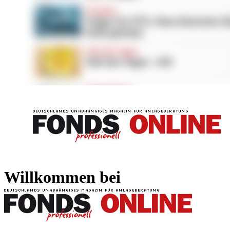
FONDS professionell
FONDS professi
Willkommen bei