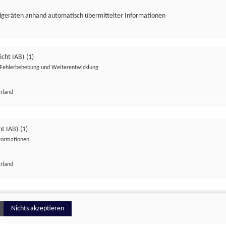
ndgeräten anhand automatisch übermittelter Informationen
icht IAB)
(1)
Fehlerbehebung und Weiterentwicklung
Irland
Impressum
Datenschutzerklärung
Datenschutzeinstellungen
ht IAB)
(1)
nformationen
Irland
ionell
Nichts akzeptieren