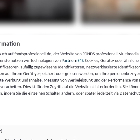
rmation
such auf fondsprofessionell.de, der Website von FONDS professionell Multimedia
ienste nutzen wir Technologien von
Partnern (4)
. Cookies, Geräte- oder ähnliche
entifikatoren, zufällig zugewiesene Identifikatoren, netzwerkbasierte Identifik
en auf Ihrem Gerät gespeichert oder gelesen werden, um Ihre personenbezogen
rte Werbung und Inhalte, Messung von Werbeleistung und der Performance von 
erarbeiten. Dies ist für den Zugriff auf die Website nicht erforderlich. Sie können
, indem Sie die einzelnen Schalter ändern, oder später jederzeit via Datenschu
7)