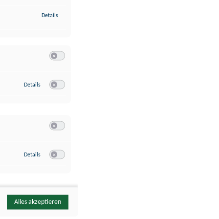
zu Identifikation von Endgeräten anhand automatisch übermittelte
Details
Switch zum Einwilligen bzw. Ablehnen der Kategorie Analyse / 
zu Google Analytics
Details
Switch zum Einwilligen bzw. Ablehnen des Dienstes Google Ana
Switch zum Einwilligen bzw. Ablehnen der Kategorie Sonstige 
zu YouTube
Details
Switch zum Einwilligen bzw. Ablehnen des Dienstes YouTube
Alles akzeptieren