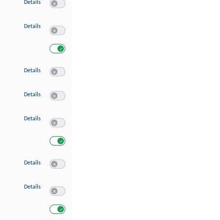
zu Speichern von oder Zugriff auf Informationen auf einem Endgerät
Details
Switch zum Einwilligen bzw. Ablehnen des Dienstes Speichern 
zu Verwendung reduzierter Daten zur Auswahl von Werbeanzeigen
Details
Switch zum Einwilligen bzw. Ablehnen des Dienstes Verwend
Switch zum Einwilligen bzw. Ablehnen des Dienstes Verwendu
zu Erstellung von Profilen für personalisierte Werbung
Details
Switch zum Einwilligen bzw. Ablehnen des Dienstes Erstellung 
zu Verwendung von Profilen zur Auswahl personalisierter Werbung
Details
Switch zum Einwilligen bzw. Ablehnen des Dienstes Verwendun
zu Messung der Werbeleistung
Details
Switch zum Einwilligen bzw. Ablehnen des Dienstes Messung 
Switch zum Einwilligen bzw. Ablehnen des Dienstes Messung d
zu Messung der Performance von Inhalten
Details
Switch zum Einwilligen bzw. Ablehnen des Dienstes Messung 
zu Analyse von Zielgruppen durch Statistiken oder Kombinationen von Dat
Details
Switch zum Einwilligen bzw. Ablehnen des Dienstes Analyse v
Switch zum Einwilligen bzw. Ablehnen des Dienstes Analyse v