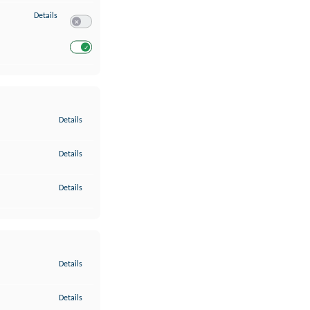
zu Entwicklung und Verbesserung der Angebote
Details
Switch zum Einwilligen bzw. Ablehnen des Dienstes Entwickl
Switch zum Einwilligen bzw. Ablehnen des Dienstes Entwicklu
zu Gewährleistung der Sicherheit, Verhinderung und Aufdeckung v
Details
zu Bereitstellung und Anzeige von Werbung und Inhalten
Details
zu Ihre Entscheidungen zum Datenschutz speichern und übermittel
Details
zu Abgleichung und Kombination von Daten aus unterschiedlichen 
Details
zu Verknüpfung verschiedener Endgeräte
Details