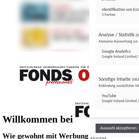
Identifikation von E
3 Partner
Analyse / Statistik
(n
Anonyme Auswertung zur 
Google Analytics
Google Ireland Limited, 
Sonstige Inhalte
(nic
Einbindung zusätzlicher I
FONDS professionell
YouTube
Google Ireland Limited, 
FONDS profess
Willkommen bei
Auswahl akzeptieren
Wie gewohnt mit Werbung lesen