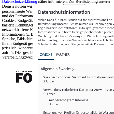
Datenschutzerklärung
näher informieren.
Zur Bereitstellung unserer
Dienste nutzen wir Technologien von
. Zwecke:
Partnern (5)
personalisierte Werbung und Inhalte, Messung von Werbeleistung
Datenschutzinformation
und der Performance von Inhalten sowie Zielgruppenforschung.
Vielen Dank für Ihren Besuch auf fondsprofessionell.de
Cookies, Endgeräte- oder ähnliche Online-Kennungen (z. B. login-
Bereitstellung unserer Dienste nutzen wir Technologien
basierte Kennungen, zufällig generierte Kennungen,
Login-basierte Identifikatoren, zufällig zugewiesene Id
netzwerkbasierte Kennungen) können zusammen mit anderen
Informationen auf Ihrem Gerät gespeichert oder gelese
Informationen (z. B. Browsertyp und Browserinformationen,
Werbung und Inhalte, Messung von Werbeleistung und d
Sprache, Bildschirmgröße, unterstützte Technologien usw.) auf
ist für den Zugriff auf die Website nicht erforderlich. S
Ihrem Endgerät gespeichert oder von dort ausgelesen werden, um es
Schalter ändern, oder später jederzeit via Datenschutzer
jedes Mal wiederzuerkennen, wenn es eine App oder einer Webseite
aufruft. Dies geschieht für einen oder mehrere der hier aufgeführten
ZWECKE
PARTNER
Verarbeitungszwecke.
Allgemein Zwecke
(7)
Speichern von oder Zugriff auf Informationen au
3 Partner
FONDS professionell
Verwendung reduzierter Daten zur Auswahl von
1 Partner
- mit berechtigtem Interesse
1 Partner
Erstellung von Profilen für personalisierte Werbu