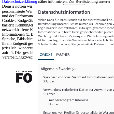
Datenschutzerklärung
näher informieren.
Zur Bereitstellung unserer
Dienste nutzen wir Technologien von
. Zwecke:
Partnern (5)
personalisierte Werbung und Inhalte, Messung von Werbeleistung
Datenschutzinformation
und der Performance von Inhalten sowie Zielgruppenforschung.
Vielen Dank für Ihren Besuch auf fondsprofessionell.de
Cookies, Endgeräte- oder ähnliche Online-Kennungen (z. B. login-
Bereitstellung unserer Dienste nutzen wir Technologien
basierte Kennungen, zufällig generierte Kennungen,
Login-basierte Identifikatoren, zufällig zugewiesene Id
netzwerkbasierte Kennungen) können zusammen mit anderen
Informationen auf Ihrem Gerät gespeichert oder gelese
Informationen (z. B. Browsertyp und Browserinformationen,
Werbung und Inhalte, Messung von Werbeleistung und d
Sprache, Bildschirmgröße, unterstützte Technologien usw.) auf
ist für den Zugriff auf die Website nicht erforderlich. S
Ihrem Endgerät gespeichert oder von dort ausgelesen werden, um es
Schalter ändern, oder später jederzeit via Datenschutzer
jedes Mal wiederzuerkennen, wenn es eine App oder einer Webseite
aufruft. Dies geschieht für einen oder mehrere der hier aufgeführten
ZWECKE
PARTNER
Verarbeitungszwecke.
Allgemein Zwecke
(7)
Speichern von oder Zugriff auf Informationen au
3 Partner
FONDS professionell
Verwendung reduzierter Daten zur Auswahl von
1 Partner
- mit berechtigtem Interesse
1 Partner
Erstellung von Profilen für personalisierte Werbu