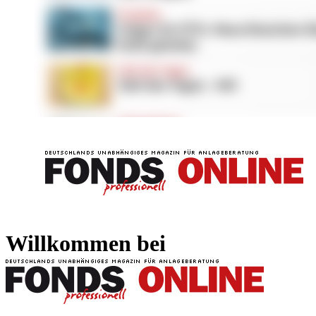
FONDS professionell
FONDS professi
Willkommen bei