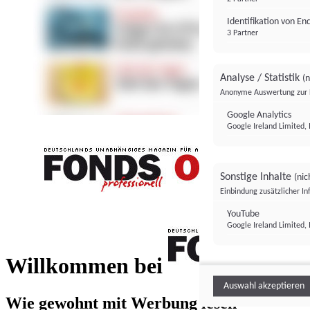
Identifikation von E
3 Partner
Analyse / Statistik
(n
Anonyme Auswertung zur 
Google Analytics
Google Ireland Limited, 
Sonstige Inhalte
(nic
Einbindung zusätzlicher I
FONDS professionell
YouTube
Google Ireland Limited, 
FONDS profess
Willkommen bei
Auswahl akzeptieren
Wie gewohnt mit Werbung lesen