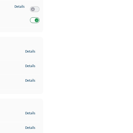
zu Entwicklung und Verbesserung der Angebote
Details
Switch zum Einwilligen bzw. Ablehnen des Dienstes Entwickl
Switch zum Einwilligen bzw. Ablehnen des Dienstes Entwicklu
zu Gewährleistung der Sicherheit, Verhinderung und Aufdeckung v
Details
zu Bereitstellung und Anzeige von Werbung und Inhalten
Details
zu Ihre Entscheidungen zum Datenschutz speichern und übermittel
Details
zu Abgleichung und Kombination von Daten aus unterschiedlichen 
Details
zu Verknüpfung verschiedener Endgeräte
Details