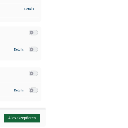
zu Identifikation von Endgeräten anhand automatisch übermittelte
Details
Switch zum Einwilligen bzw. Ablehnen der Kategorie Analyse / 
zu Google Analytics
Details
Switch zum Einwilligen bzw. Ablehnen des Dienstes Google Ana
Switch zum Einwilligen bzw. Ablehnen der Kategorie Sonstige 
zu YouTube
Details
Switch zum Einwilligen bzw. Ablehnen des Dienstes YouTube
Alles akzeptieren