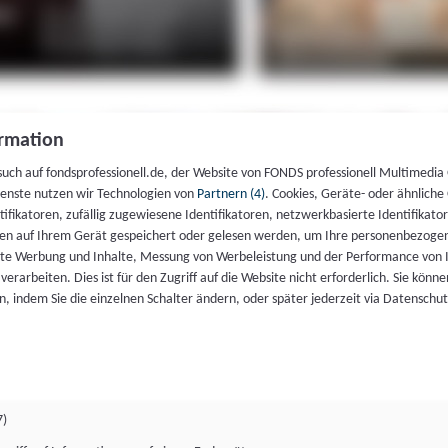
rmation
such auf fondsprofessionell.de, der Website von FONDS professionell Multimedia
ienste nutzen wir Technologien von
Partnern (4)
. Cookies, Geräte- oder ähnliche
entifikatoren, zufällig zugewiesene Identifikatoren, netzwerkbasierte Identifik
en auf Ihrem Gerät gespeichert oder gelesen werden, um Ihre personenbezogen
rte Werbung und Inhalte, Messung von Werbeleistung und der Performance von 
erarbeiten. Dies ist für den Zugriff auf die Website nicht erforderlich. Sie können
, indem Sie die einzelnen Schalter ändern, oder später jederzeit via Datenschu
7)