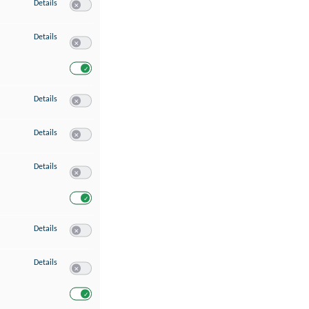
zu Speichern von oder Zugriff auf Informationen auf einem Endgerät
Details
Switch zum Einwilligen bzw. Ablehnen des Dienstes Speichern 
zu Verwendung reduzierter Daten zur Auswahl von Werbeanzeigen
Details
Switch zum Einwilligen bzw. Ablehnen des Dienstes Verwend
Switch zum Einwilligen bzw. Ablehnen des Dienstes Verwendu
zu Erstellung von Profilen für personalisierte Werbung
Details
Switch zum Einwilligen bzw. Ablehnen des Dienstes Erstellung 
zu Verwendung von Profilen zur Auswahl personalisierter Werbung
Details
Switch zum Einwilligen bzw. Ablehnen des Dienstes Verwendun
zu Messung der Werbeleistung
Details
Switch zum Einwilligen bzw. Ablehnen des Dienstes Messung 
Switch zum Einwilligen bzw. Ablehnen des Dienstes Messung d
zu Messung der Performance von Inhalten
Details
Switch zum Einwilligen bzw. Ablehnen des Dienstes Messung 
zu Analyse von Zielgruppen durch Statistiken oder Kombinationen von Dat
Details
Switch zum Einwilligen bzw. Ablehnen des Dienstes Analyse v
Switch zum Einwilligen bzw. Ablehnen des Dienstes Analyse v