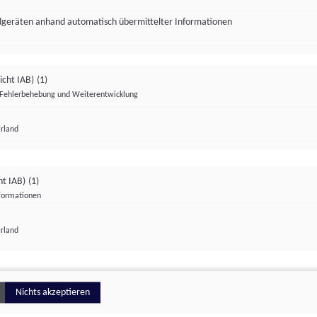
ndgeräten anhand automatisch übermittelter Informationen
icht IAB)
(1)
Fehlerbehebung und Weiterentwicklung
Irland
Impressum
Datenschutzerklärung
Datenschutzeinstellungen
ht IAB)
(1)
nformationen
Irland
ionell
Nichts akzeptieren