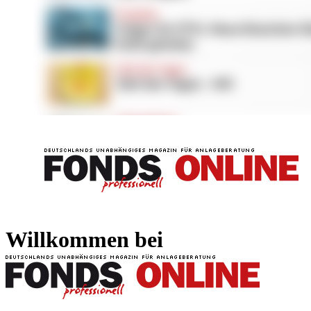
FONDS professionell
FONDS professi
Willkommen bei