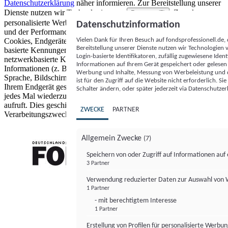
Datenschutzerklärung
näher informieren.
Zur Bereitstellung unserer
Dienste nutzen wir Technologien von
. Zwecke:
Partnern (5)
personalisierte Werbung und Inhalte, Messung von Werbeleistung
Datenschutzinformation
und der Performance von Inhalten sowie Zielgruppenforschung.
Vielen Dank für Ihren Besuch auf fondsprofessionell.de
Cookies, Endgeräte- oder ähnliche Online-Kennungen (z. B. login-
Bereitstellung unserer Dienste nutzen wir Technologien
basierte Kennungen, zufällig generierte Kennungen,
Login-basierte Identifikatoren, zufällig zugewiesene Id
netzwerkbasierte Kennungen) können zusammen mit anderen
Informationen auf Ihrem Gerät gespeichert oder gelese
Informationen (z. B. Browsertyp und Browserinformationen,
Werbung und Inhalte, Messung von Werbeleistung und d
Sprache, Bildschirmgröße, unterstützte Technologien usw.) auf
ist für den Zugriff auf die Website nicht erforderlich. S
Ihrem Endgerät gespeichert oder von dort ausgelesen werden, um es
Schalter ändern, oder später jederzeit via Datenschutzer
jedes Mal wiederzuerkennen, wenn es eine App oder einer Webseite
aufruft. Dies geschieht für einen oder mehrere der hier aufgeführten
ZWECKE
PARTNER
Verarbeitungszwecke.
Allgemein Zwecke
(7)
Speichern von oder Zugriff auf Informationen au
3 Partner
FONDS professionell
Verwendung reduzierter Daten zur Auswahl von
1 Partner
- mit berechtigtem Interesse
1 Partner
Erstellung von Profilen für personalisierte Werbu